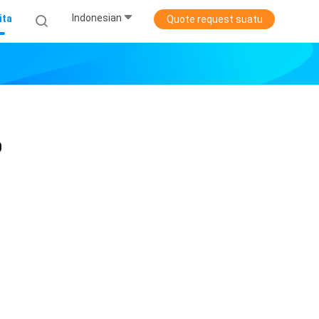
Indonesian
ita
Quote request suatu
0