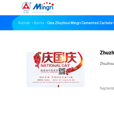
Rumah
Berita
Cina Zhuzhou Mingri Cemented Carbide C
Zhuzh
Zhuzhou 
Septemb