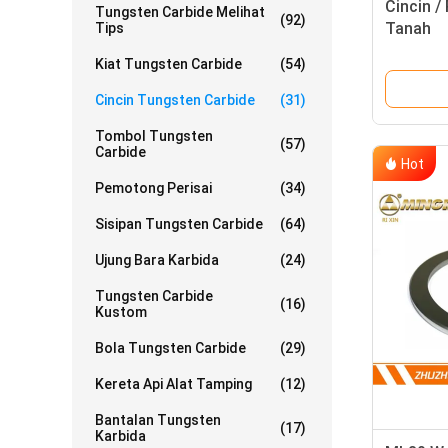
Cincin /
Tungsten Carbide Melihat
(92)
Tanah
Tips
Kiat Tungsten Carbide
(54)
Cincin Tungsten Carbide
(31)
Tombol Tungsten
(57)
Carbide
Hot
Pemotong Perisai
(34)
Sisipan Tungsten Carbide
(64)
Ujung Bara Karbida
(24)
Tungsten Carbide
(16)
Kustom
Bola Tungsten Carbide
(29)
Kereta Api Alat Tamping
(12)
Bantalan Tungsten
(17)
Karbida