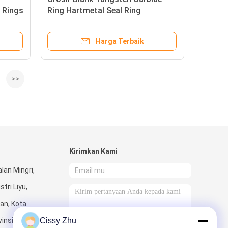
 Rings
Ring Hartmetal Seal Ring
Harga Terbaik
>>
Kirimkan Kami
alan Mingri,
tri Liyu,
uan, Kota
insi Hunan.
Cissy Zhu