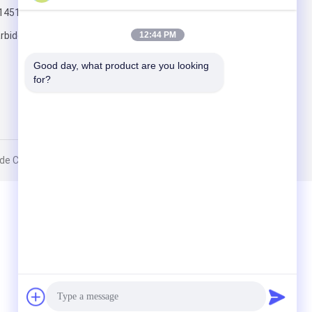
14519
Kirim
rbide.com
12:44 PM
Good day, what product are you looking 
for?
Co., Ltd.. All Rights Reserved.