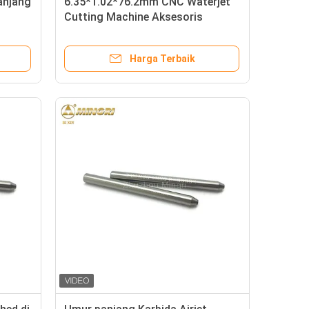
anjang
6.35*1.02*76.2mm CNC Waterjet
Cutting Machine Aksesoris
an
Konsumsi Abrasive Carbide
ida
Nozzle Carbide Water Jet Cutter
Harga Terbaik
Nozzle HRA97.0