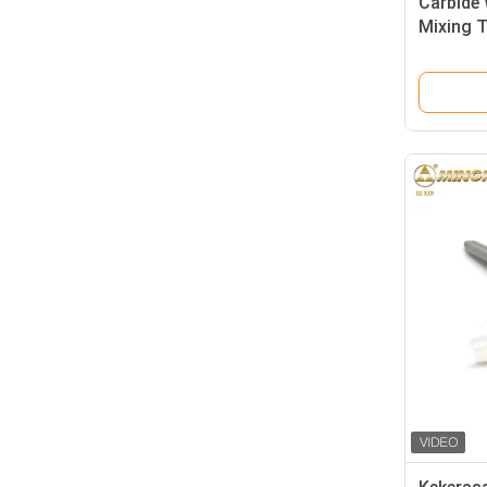
Carbide 
Mixing T
Machine