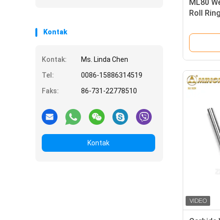
ML80 We
Roll Rin
Kontak
Kontak:
Ms. Linda Chen
Tel:
0086-15886314519
Faks:
86-731-22778510
Kontak