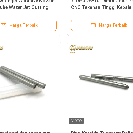
Waterjet Abrasive Nozzle
7.14*0.76*101.6mm Umur P
ube Water Jet Cutting
CNC Tekanan Tinggi Kepala
 Tool Parts
Abrasif Waterjet Pemotong
suku cadang Tungsten Karb
Harga Terbaik
Harga Terbaik
Waterjet Nozzle Cutter