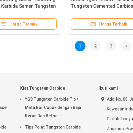
t Karbida Semen Tungsten
Tungsten Cemented Carbide
Harga Terbaik
Harga Terbaik
1
2
3
>
Kiat Tungsten Carbide
Ikuti kami
YG8 Tungsten Carbide Tip /
Add: No. 88, J
face
Mata Bor Cocok dengan Baja
Kawasan Indus
Keras Dan Beton
Distrik Tiany
bide
Tips Pelat Tungsten Carbide
Zhuzhou, Prov