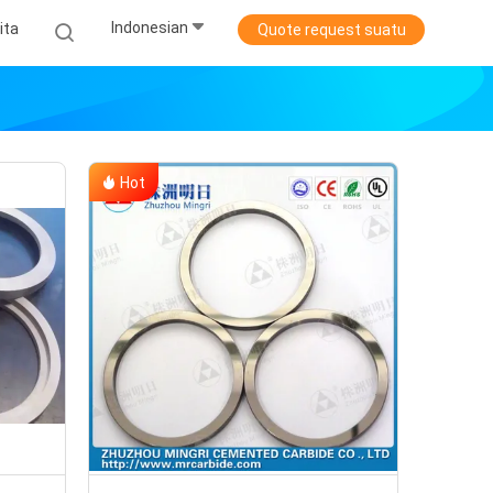
Indonesian
ita
Quote request suatu
Hot