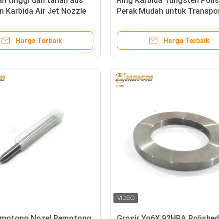
n tinggi dan tahan aus
Ring Karbida Tungsten Polis
 Karbida Air Jet Nozzle
Perak Mudah untuk Transpo
n Pasokan
dengan Kemasan Plastik
Harga Terbaik
Harga Terbaik
emotong Nozel Pemotong
Grosir Yg6X 92HRA Polished