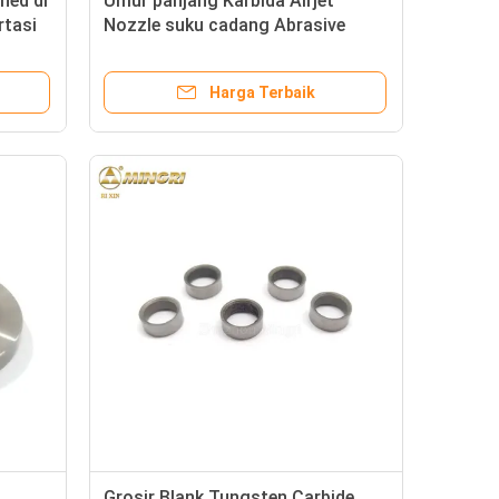
hed di
Umur panjang Karbida Airjet
rtasi
Nozzle suku cadang Abrasive
Cutting Nozzle Tekanan tinggi
Harga Terbaik
Grosir Blank Tungsten Carbide