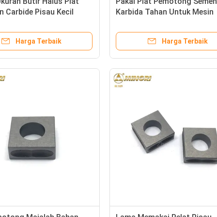
kuran Butir Halus Plat
Pakai Plat Pemotong Semen
 Carbide Pisau Kecil
Karbida Tahan Untuk Mesin
emotongan Tepi
Pertukangan Kayu Dengan 
Harga Terbaik
Harga Terbaik