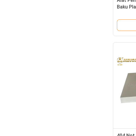
Alat Pe
Baku Pla
Kecil K
404 Not