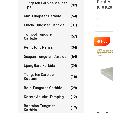
Pelat Au
Tungsten Carbide Melihat
(92)
K10 K20
Tips
Kiat Tungsten Carbide
(54)
Cincin Tungsten Carbide
(31)
Tombol Tungsten
(57)
Carbide
Hot
Pemotong Perisai
(34)
Sisipan Tungsten Carbide
(64)
Ujung Bara Karbida
(24)
Tungsten Carbide
(16)
Kustom
Bola Tungsten Carbide
(29)
Kereta Api Alat Tamping
(12)
Bantalan Tungsten
(17)
Karbida