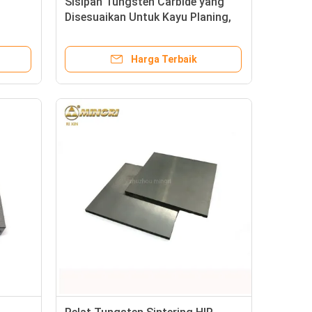
Sisipan Tungsten Carbide yang
Disesuaikan Untuk Kayu Planing,
Lubang
Pelat Keausan Tungsten Carbide
Kecil
Harga Terbaik