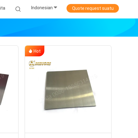
Indonesian
ita
Quote request suatu
Hot