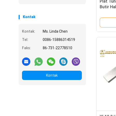
Plat Tu
Butir Ha
Kontak
Kontak:
Ms. Linda Chen
Tel:
0086-15886314519
Faks:
86-731-22778510
Kontak