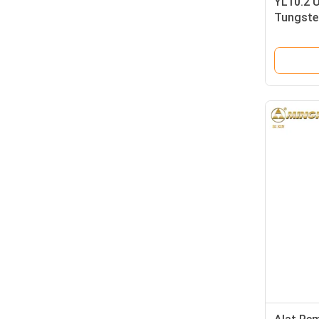
YL10.2 U
Tungsten
Tajam P