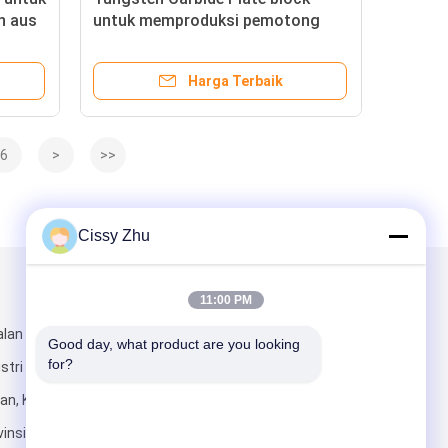
n aus
untuk memproduksi pemotong
kaan
pembentuk dan bagian tahan aus
YG6A ukuran butiran halus dengan
Harga Terbaik
ketangguhan tinggi
6
>
>>
Cissy Zhu
Kirimkan Kami
11:00 PM
alan Mingri,
Good day, what product are you looking 
for?
tri Liyu,
uan, Kota
insi Hunan.