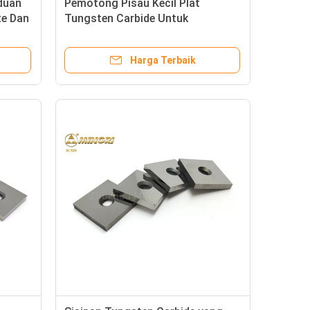
duan
Pemotong Pisau Kecil Plat
te Dan
Tungsten Carbide Untuk
Memotong Gunakan Sintering HIP
Harga Terbaik