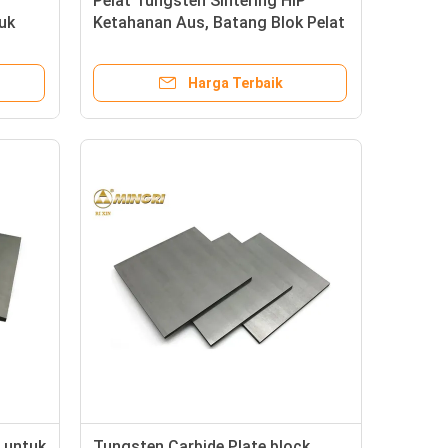
Pelat Tungsten Sintering HIP
uk
Ketahanan Aus, Batang Blok Pelat
g
Cemented Carbide
Harga Terbaik
 untuk
Tungsten Carbide Plate block