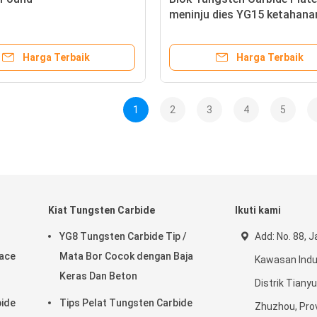
meninju dies YG15 ketahana
HIP sintering dengan permu
yang dipoles
Harga Terbaik
Harga Terbaik
1
2
3
4
5
Kiat Tungsten Carbide
Ikuti kami
YG8 Tungsten Carbide Tip /
Add: No. 88, J
face
Mata Bor Cocok dengan Baja
Kawasan Indus
Keras Dan Beton
Distrik Tiany
bide
Tips Pelat Tungsten Carbide
Zhuzhou, Prov