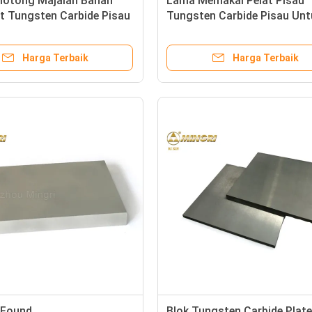
motong Majalah Bahan
Lama Memakai Pelat Pisau
t Tungsten Carbide Pisau
Tungsten Carbide Pisau Unt
etahanan Aus
Suku Cadang Alat Pemoton
Majalah
Harga Terbaik
Harga Terbaik
 Found
Blok Tungsten Carbide Plate