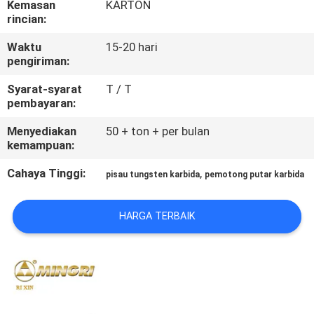
Kemasan
KARTON
KUALITAS
rincian:
Waktu
15-20 hari
HUBUNGI
pengiriman:
KAMI
Syarat-syarat
T / T
pembayaran:
BERITA
Menyediakan
50 + ton + per bulan
kemampuan:
QUOTE
Cahaya Tinggi:
,
pisau tungsten karbida
pemotong putar karbida
REQUEST
SUATU
HARGA TERBAIK
SITEMAP
PRIVACY