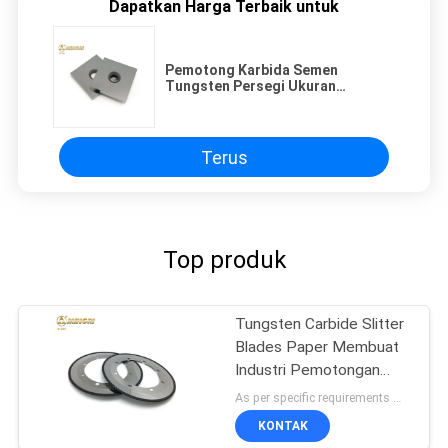
Dapatkan Harga Terbaik untuk
Pemotong Karbida Semen
Tungsten Persegi Ukuran
15x15x2.5mm Pembalik Kayu
Terus
Top produk
Tungsten Carbide Slitter
Blades Paper Membuat
Industri Pemotongan
Kertas Bergelombang
As per specific requirements MOQ:2 lembar
KONTAK