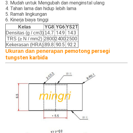
3. Mudah untuk Mengubah dan menginstal ulang
4. Tahan lama dan hidup lebih lama
5. Ramah lingkungan
6. Kinerja biaya tinggi
YG6
YS2T
Kelas
YG8
14.9
14.3
Densitas (g / cm3)
14.7
2400
2500
TRS (≥ N / mm2)
2800
90.5
92.2
Kekerasan (HRA)
89.8
pemotong persegi
Ukuran dan penerapan
tungsten karbida