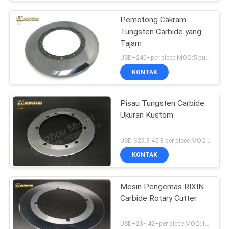
Pemotong Cakram
Tungsten Carbide yang
Tajam
USD+240+per piece MOQ:5 buah
KONTAK
Pisau Tungsten Carbide
Ukuran Kustom
USD $29.9-45.8 per piece MOQ:1 potong
KONTAK
Mesin Pengemas RIXIN
Carbide Rotary Cutter
USD+23~42+per piece MOQ:1 potong