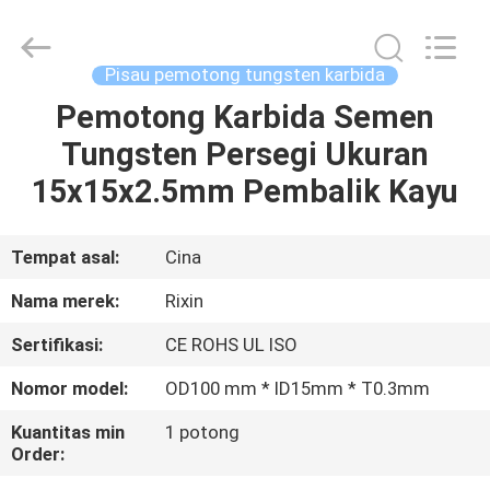
Mingri
Cemented
Carbide
Co.,
Ltd..
Pisau pemotong tungsten karbida
All
Rights
Pemotong Karbida Semen
RUMAH
Reserved.
Tungsten Persegi Ukuran
PRODUK
15x15x2.5mm Pembalik Kayu
TENTANG
Tempat asal:
Cina
KITA
Nama merek:
Rixin
Sertifikasi:
CE ROHS UL ISO
WISATA
Nomor model:
OD100 mm * ID15mm * T0.3mm
PABRIK
Kuantitas min
1 potong
Order:
KONTROL