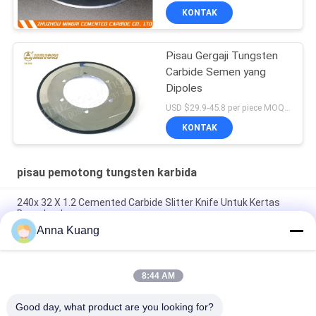
KONTAK
Pisau Gergaji Tungsten
Carbide Semen yang
Dipoles
USD $29.9-45.8 per piece MOQ:1 potong
KONTAK
pisau pemotong tungsten karbida
240x 32 X 1.2 Cemented Carbide Slitter Knife Untuk Kertas
Bergelombang
Anna Kuang
Pemotong Cakram Karbida Pisau Pemotong TC Akurasi Tinggi
Untuk Mesin Pemotong Foil Tembaga
8:44 AM
Dua TC Ring Carbide Disc Cutter Pisau Mesin Rewinder Pisau
Rotary Bawah Melingkar
Good day, what product are you looking for?