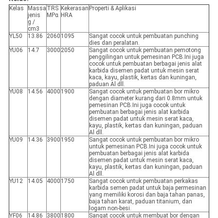
Kelas
Massa
TRS
Kekerasan
Properti & Aplikasi
jenis
MPα
HRA
g /
cm3
YL50
13.86
2060
1095
Sangat cocok untuk pembuatan punching
dies dan peralatan.
YU06
14.7
3000
2050
Sangat cocok untuk pembuatan pemotong
penggilingan untuk pemesinan PCB.Ini juga
cocok untuk pembuatan berbagai jenis alat
karbida disemen padat untuk mesin serat
kaca, kayu, plastik, kertas dan kuningan,
paduan Al dll.
YU08
14.56
4000
1900
Sangat cocok untuk pembuatan bor mikro
dengan diameter kurang dari 0.8mm untuk
pemesinan PCB.Ini juga cocok untuk
pembuatan berbagai jenis alat karbida
disemen padat untuk mesin serat kaca,
kayu, plastik, kertas dan kuningan, paduan
Al dll.
YU09
14.36
3900
1950
Sangat cocok untuk pembuatan bor mikro
untuk pemesinan PCB.Ini juga cocok untuk
pembuatan berbagai jenis alat karbida
disemen padat untuk mesin serat kaca,
kayu, plastik, kertas dan kuningan, paduan
Al dll.
YU12
14.05
4000
1750
Sangat cocok untuk pembuatan perkakas
karbida semen padat untuk baja permesinan
yang memiliki korosi dan baja tahan panas,
baja tahan karat, paduan titanium, dan
logam non-besi.
YF06
14.86
3800
1800
Sangat cocok untuk membuat bor dengan