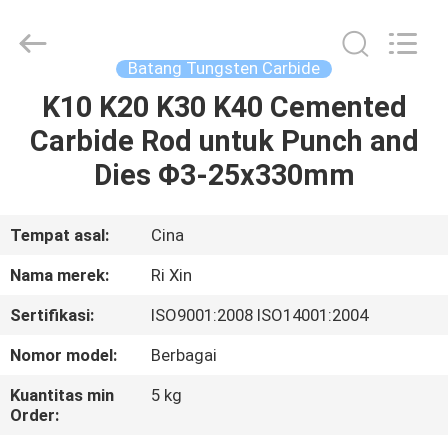
Mingri
Cemented
Carbide
Co.,
Ltd..
Batang Tungsten Carbide
All
Rights
K10 K20 K30 K40 Cemented
RUMAH
Reserved.
Carbide Rod untuk Punch and
PRODUK
Dies Φ3-25x330mm
TENTANG
Tempat asal:
Cina
KITA
Nama merek:
Ri Xin
Sertifikasi:
ISO9001:2008 ISO14001:2004
WISATA
Nomor model:
Berbagai
PABRIK
Kuantitas min
5 kg
Order:
KONTROL