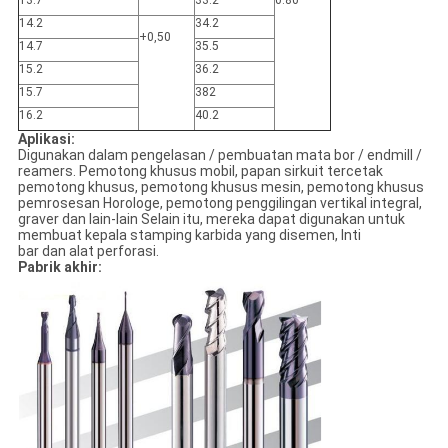
13.7
33.2
0.80
14.2
34.2
+0,50
14.7
35.5
15.2
36.2
15.7
382
16.2
40.2
Aplikasi:
Digunakan dalam pengelasan / pembuatan mata bor / endmill /
reamers. Pemotong khusus mobil, papan sirkuit tercetak
pemotong khusus, pemotong khusus mesin, pemotong khusus
pemrosesan Horologe, pemotong penggilingan vertikal integral,
graver dan lain-lain Selain itu, mereka dapat digunakan untuk
membuat kepala stamping karbida yang disemen, Inti
bar dan alat perforasi.
Pabrik akhir: