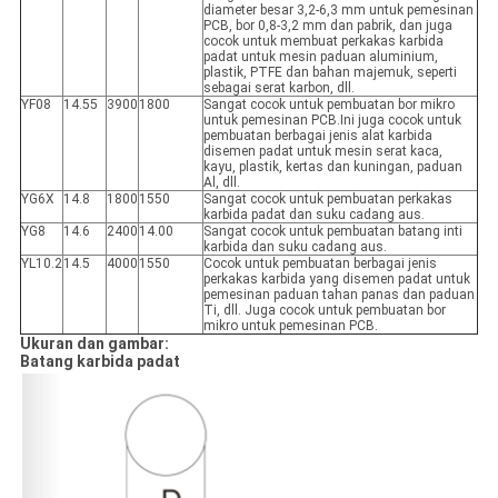
diameter besar 3,2-6,3 mm untuk pemesinan
PCB, bor 0,8-3,2 mm dan pabrik, dan juga
cocok untuk membuat perkakas karbida
padat untuk mesin paduan aluminium,
plastik, PTFE dan bahan majemuk, seperti
sebagai serat karbon, dll.
YF08
14.55
3900
1800
Sangat cocok untuk pembuatan bor mikro
untuk pemesinan PCB.Ini juga cocok untuk
pembuatan berbagai jenis alat karbida
disemen padat untuk mesin serat kaca,
kayu, plastik, kertas dan kuningan, paduan
Al, dll.
YG6X
14.8
1800
1550
Sangat cocok untuk pembuatan perkakas
karbida padat dan suku cadang aus.
YG8
14.6
2400
14.00
Sangat cocok untuk pembuatan batang inti
karbida dan suku cadang aus.
YL10.2
14.5
4000
1550
Cocok untuk pembuatan berbagai jenis
perkakas karbida yang disemen padat untuk
pemesinan paduan tahan panas dan paduan
Ti, dll. Juga cocok untuk pembuatan bor
mikro untuk pemesinan PCB.
Ukuran dan gambar:
Batang karbida padat