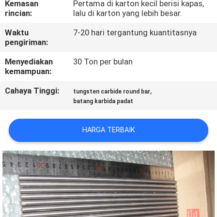
Kemasan
Pertama di karton kecil berisi kapas,
KUALITAS
rincian:
lalu di karton yang lebih besar.
Waktu
7-20 hari tergantung kuantitasnya
HUBUNGI
pengiriman:
KAMI
Menyediakan
30 Ton per bulan
kemampuan:
BERITA
Cahaya Tinggi:
,
tungsten carbide round bar
batang karbida padat
QUOTE
REQUEST
HARGA TERBAIK
SUATU
SITEMAP
PRIVACY