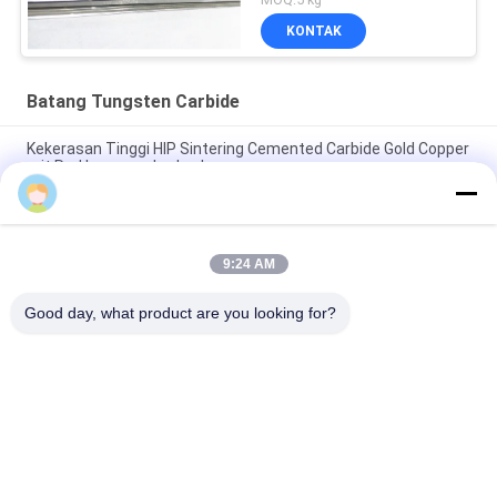
KONTAK
Batang Tungsten Carbide
Kekerasan Tinggi HIP Sintering Cemented Carbide Gold Copper
grit Rod bar menghadap keras
Iso Cemented Carbide Rod Grade Round Welding Solid Hard
Alloy Bar Cutting Tools
9:24 AM
YG10X Grade Tungsten Carbide Rod Dipoles Round Welding
Brazing Bar Tools Stock
Good day, what product are you looking for?
Bad Request
Semua
Tungsten Carbide 
Strip Tungsten 
Mati
Carbide
Pelat Tungsten 
Tungsten Carbide 