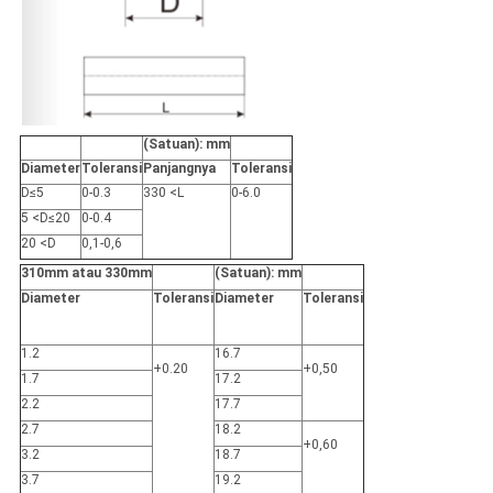
(Satuan): mm
Diameter
Toleransi
Panjangnya
Toleransi
D≤5
0-0.3
330 <L
0-6.0
5 <D≤20
0-0.4
20 <D
0,1-0,6
310mm atau 330mm
(Satuan): mm
Diameter
Toleransi
Diameter
Toleransi
1.2
16.7
+0.20
+0,50
1.7
17.2
2.2
17.7
2.7
18.2
+0,60
3.2
18.7
3.7
19.2