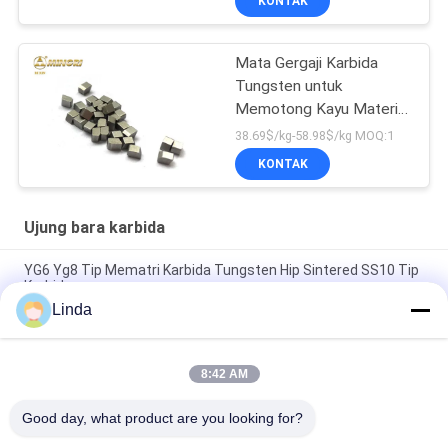
KONTAK
Mata Gergaji Karbida
Tungsten untuk
Memotong Kayu Material
Keras
38.69$/kg-58.98$/kg MOQ:1
KONTAK
Ujung bara karbida
YG6 Yg8 Tip Mematri Karbida Tungsten Hip Sintered SS10 Tip
Karbida
Linda
Pakai Tahan Tungsten Cemented Carbide Brazing Tips SS10
Untuk Pemotongan Batu Kapur
8:42 AM
Kenya Market SS10 Tungsten Cemented Carbide Brazed Tip
Untuk Memotong Batu
Good day, what product are you looking for?