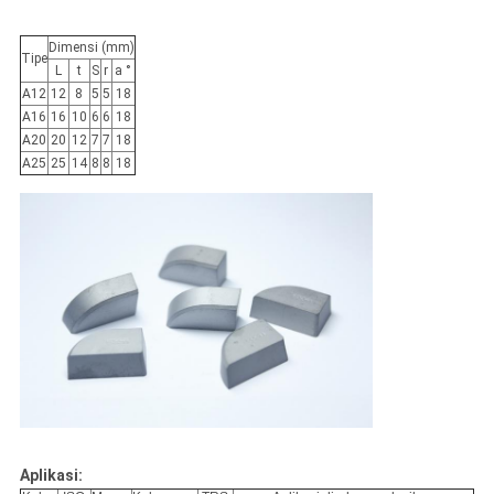
Dimensi (mm)
Tipe
L
t
S
r
a °
A12
12
8
5
5
18
A16
16
10
6
6
18
A20
20
12
7
7
18
A25
25
14
8
8
18
Aplikasi: