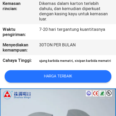
KUALITAS
Kemasan
Dikemas dalam karton terlebih
rincian:
dahulu, dan kemudian diperkuat
dengan kasing kayu untuk kemasan
HUBUNGI
luar.
KAMI
Waktu
7-20 hari tergantung kuantitasnya
pengiriman:
BERITA
Menyediakan
30TON PER BULAN
kemampuan:
Cahaya Tinggi:
,
QUOTE
ujung karbida mematri
sisipan karbida mematri
REQUEST
HARGA TERBAIK
SUATU
SITEMAP
PRIVACY