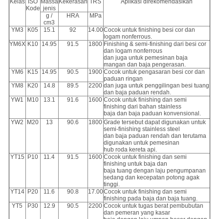
Kelas
ISO
Massa
Kekerasan
TRS
Aplikasi direkomendasikan
Kode
jenis
g /
HRA
MPa
cm3
YM3
K05
15.1
92
14.00
Cocok untuk finishing besi cor dan
logam nonferrous.
YM6X
K10
14.95
91.5
1800
Finishing & semi-finishing dari besi cor
dan logam nonferrous
dan juga untuk pemesinan baja
mangan dan baja pengerasan.
YM6
K15
14.95
90.5
1900
Cocok untuk pengasaran besi cor dan
paduan ringan
YM8
K20
14.8
89.5
2200
dan juga untuk penggilingan besi tuang
dan baja paduan rendah.
YW1
M10
13.1
91.6
1600
Cocok untuk finishing dan semi
finishing dari bahan stainless
baja dan baja paduan konvensional.
YW2
M20
13
90.6
1800
Grade tersebut dapat digunakan untuk
semi-finishing stainless steel
dan baja paduan rendah dan terutama
digunakan untuk pemesinan
hub roda kereta api.
YT15
P10
11.4
91.5
1600
Cocok untuk finishing dan semi
finishing untuk baja dan
baja tuang dengan laju pengumpanan
sedang dan kecepatan potong agak
tinggi.
YT14
P20
11.6
90.8
17.00
Cocok untuk finishing dan semi
finishing pada baja dan baja tuang.
YT5
P30
12.9
90.5
2200
Cocok untuk tugas berat pembubutan
dan pemeran yang kasar