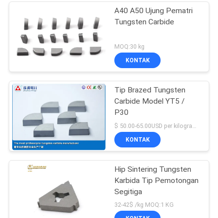
A40 A50 Ujung Pematri
Tungsten Carbide
MOQ:30 kg
KONTAK
Tip Brazed Tungsten
Carbide Model YT5 /
P30
$ 50.00-65.00USD per kilogram MOQ:10 KG
KONTAK
Hip Sintering Tungsten
Karbida Tip Pemotongan
Segitiga
32-42$ /kg MOQ:1 KG