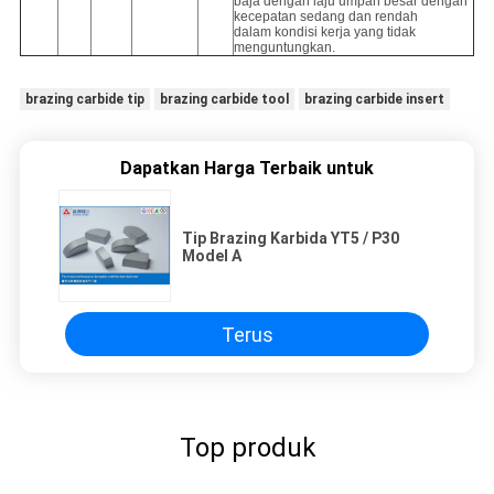
baja dengan laju umpan besar dengan
kecepatan sedang dan rendah
dalam kondisi kerja yang tidak
menguntungkan.
brazing carbide tip
brazing carbide tool
brazing carbide insert
Dapatkan Harga Terbaik untuk
Tip Brazing Karbida YT5 / P30
Model A
Terus
Top produk