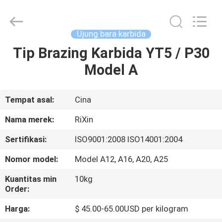
Mingri
Cemented
Carbide
Co.,
Ltd..
Ujung bara karbida
All
Rights
Tip Brazing Karbida YT5 / P30
RUMAH
Reserved.
Model A
PRODUK
Tempat asal:
Cina
TENTANG
Nama merek:
RiXin
KITA
Sertifikasi:
ISO9001:2008 ISO14001:2004
Nomor model:
Model A12, A16, A20, A25
WISATA
PABRIK
Kuantitas min
10kg
Order:
Harga:
$ 45.00-65.00USD per kilogram
KONTROL