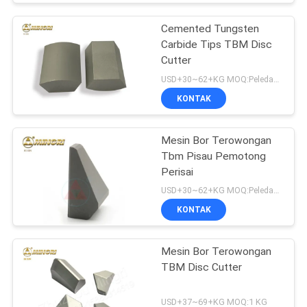
Cemented Tungsten
Carbide Tips TBM Disc
Cutter
USD+30~62+KG MOQ:Peledakan pasir
KONTAK
Mesin Bor Terowongan
Tbm Pisau Pemotong
Perisai
USD+30~62+KG MOQ:Peledakan pasir
KONTAK
Mesin Bor Terowongan
TBM Disc Cutter
USD+37~69+KG MOQ:1 KG