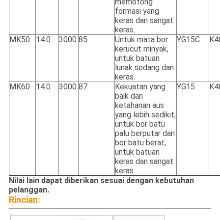
memotong
formasi yang
keras dan sangat
keras.
MK50
14.0
3000
85
Untuk mata bor
YG15C
K4
kerucut minyak,
untuk batuan
lunak sedang dan
keras.
MK60
14.0
3000
87
Kekuatan yang
YG15
K4
baik dan
ketahanan aus
yang lebih sedikit,
untuk bor batu
palu berputar dan
bor batu berat,
untuk batuan
keras dan sangat
keras.
Nilai lain dapat diberikan sesuai dengan kebutuhan
pelanggan.
Rincian: