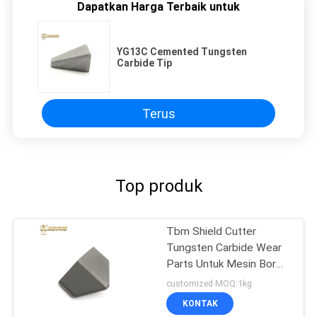
Dapatkan Harga Terbaik untuk
YG13C Cemented Tungsten
Carbide Tip
Terus
Top produk
Tbm Shield Cutter
Tungsten Carbide Wear
Parts Untuk Mesin Bor
Terowongan
customized MOQ:1kg
KONTAK