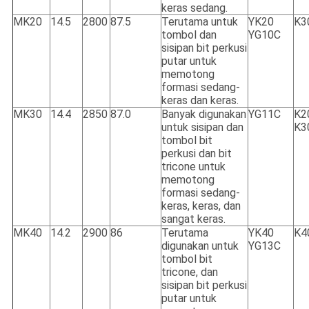
keras sedang.
MK20
14.5
2800
87.5
Terutama untuk
YK20
K3
tombol dan
YG10C
sisipan bit perkusi
putar untuk
memotong
formasi sedang-
keras dan keras.
MK30
14.4
2850
87.0
Banyak digunakan
YG11C
K2
untuk sisipan dan
K3
tombol bit
perkusi dan bit
tricone untuk
memotong
formasi sedang-
keras, keras, dan
sangat keras.
MK40
14.2
2900
86
Terutama
YK40
K4
digunakan untuk
YG13C
tombol bit
tricone, dan
sisipan bit perkusi
putar untuk