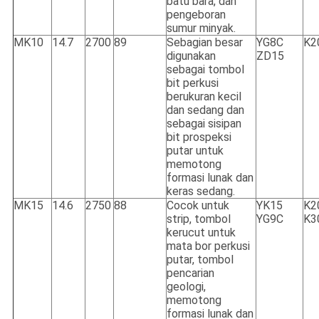
batu bara, dan
pengeboran
sumur minyak.
MK10
14.7
2700
89
Sebagian besar
YG8C
K2
digunakan
ZD15
sebagai tombol
bit perkusi
berukuran kecil
dan sedang dan
sebagai sisipan
bit prospeksi
putar untuk
memotong
formasi lunak dan
keras sedang.
MK15
14.6
2750
88
Cocok untuk
YK15
K2
strip, tombol
YG9C
K3
kerucut untuk
mata bor perkusi
putar, tombol
pencarian
geologi,
memotong
formasi lunak dan