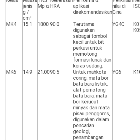
Kelas
Massa
TRS
Kekerasan
Performa &
Perkiraan
Ke
jenis
Mp α
HRA
aplikasi
nilai di
IS
g /
direkomendasikan
Cina
cm³
MK4
15.1
1800
90.0
Terutama
YG4C
K0
digunakan
K0
sebagai tombol
kecil untuk bit
perkusi untuk
memotong
formasi lunak dan
keras sedang.
MK6
14.9
21.00
90.5
Untuk mahkota
YG6
K1
coring, mata bor
batu bara listrik,
alat pemotong
batu bara, mata
bor kerucut
minyak dan mata
pisau penggores,
digunakan dalam
pencarian
geologi,
penambangan