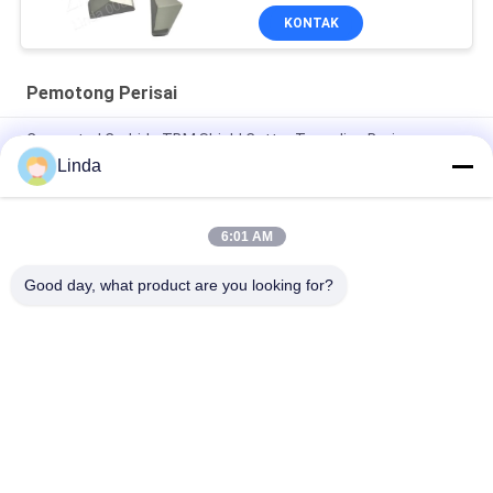
KONTAK
Pemotong Perisai
Cemented Carbide TBM Shield Cutter Tunneling Boring
Machine CE Dan ISO Pass
Linda
Pemotong Perisai Semen Tungsten Carbide
6:01 AM
Cemented Tungsten Carbide TBM Metal Disc Cutter Untuk
Mesin Bor Terowongan TBM
Good day, what product are you looking for?
Bad Request
Semua
Tungsten Carbide 
Strip Tungsten 
Mati
Carbide
Pelat Tungsten 
Tungsten Carbide 
Carbide
Studs Untuk HPGR