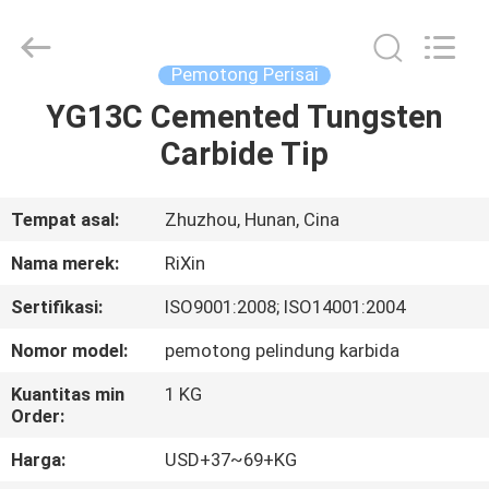
Mingri
Cemented
Carbide
Co.,
Ltd..
Pemotong Perisai
All
Rights
YG13C Cemented Tungsten
RUMAH
Reserved.
Carbide Tip
PRODUK
Tempat asal:
Zhuzhou, Hunan, Cina
TENTANG
Nama merek:
RiXin
KITA
Sertifikasi:
ISO9001:2008; ISO14001:2004
Nomor model:
pemotong pelindung karbida
WISATA
PABRIK
Kuantitas min
1 KG
Order:
Harga:
USD+37~69+KG
KONTROL