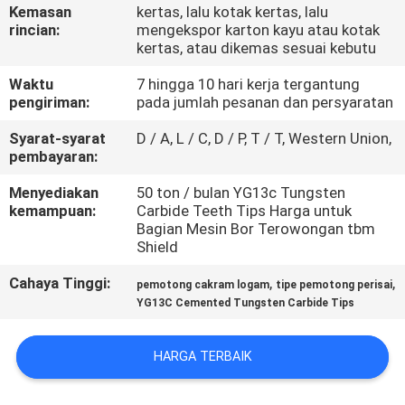
KUALITAS
Kemasan
kertas, lalu kotak kertas, lalu
rincian:
mengekspor karton kayu atau kotak
kertas, atau dikemas sesuai kebutu
HUBUNGI
Waktu
7 hingga 10 hari kerja tergantung
KAMI
pengiriman:
pada jumlah pesanan dan persyaratan
Syarat-syarat
D / A, L / C, D / P, T / T, Western Union,
BERITA
pembayaran:
Menyediakan
50 ton / bulan YG13c Tungsten
kemampuan:
Carbide Teeth Tips Harga untuk
QUOTE
Bagian Mesin Bor Terowongan tbm
REQUEST
Shield
SUATU
Cahaya Tinggi:
,
,
pemotong cakram logam
tipe pemotong perisai
YG13C Cemented Tungsten Carbide Tips
SITEMAP
HARGA TERBAIK
PRIVACY