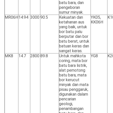
batu bara, dan
pengeboran
sumur minyak.
MR06H
14.94
3000
90.5
Kekuatan dan
YK05,
K1
ketahanan aus
KK06H
yang baik, untuk
bor batu palu
berputar dan bor
batu berat, untuk
batuan keras dan
sangat keras.
MK8
14.7
2800
89.8
Untuk mahkota
YG8
K2
coring, mata bor
batu bara listrik,
alat pemotong
batu bara, mata
bor kerucut
minyak dan mata
pisau penggaruk,
digunakan dalam
pencarian
geologi,
penambangan