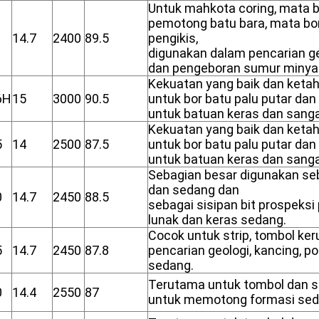
Untuk mahkota coring, mata bor
pemotong batu bara, mata bo
14.7
2400
89.5
pengikis,
digunakan dalam pencarian g
dan pengeboran sumur minya
Kekuatan yang baik dan ketaha
6H
15
3000
90.5
untuk bor batu palu putar dan 
untuk batuan keras dan sanga
Kekuatan yang baik dan ketaha
5
14
2500
87.5
untuk bor batu palu putar dan 
untuk batuan keras dan sanga
Sebagian besar digunakan seba
dan sedang dan
0
14.7
2450
88.5
sebagai sisipan bit prospeks
lunak dan keras sedang.
Cocok untuk strip, tombol keru
5
14.7
2450
87.8
pencarian geologi, kancing, p
sedang.
Terutama untuk tombol dan sis
0
14.4
2550
87
untuk memotong formasi seda