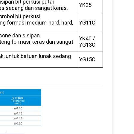
ipan bit perkusi putar
YK25
s sedang dan sangat keras.
ombol bit perkusi
ng formasi medium-hard, hard,
YG11C
icone dan sisipan
YK40 /
tong formasi keras dan sangat
YG13C
k, untuk batuan lunak sedang
YG15C