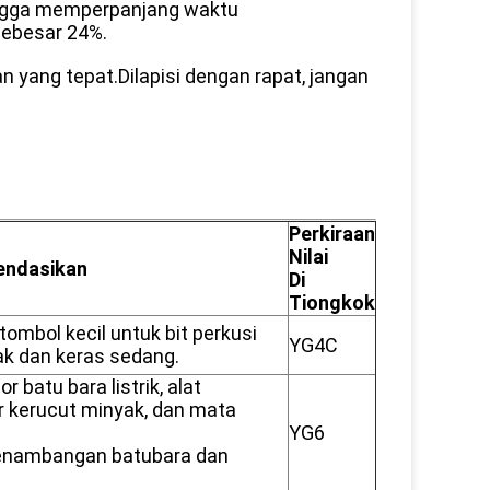
hingga memperpanjang waktu
sebesar 24%.
an yang tepat.Dilapisi dengan rapat, jangan
Perkiraan
Nilai
endasikan
Di
Tiongkok
ombol kecil untuk bit perkusi
YG4C
k dan keras sedang.
 batu bara listrik, alat
r kerucut minyak, dan mata
YG6
penambangan batubara dan