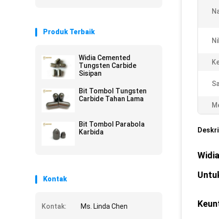
N
Produk Terbaik
Ni
Widia Cemented
Ke
Tungsten Carbide
Sisipan
S
Bit Tombol Tungsten
Carbide Tahan Lama
Me
Bit Tombol Parabola
Deskri
Karbida
Widi
Untuk
Kontak
Keun
Kontak:
Ms. Linda Chen