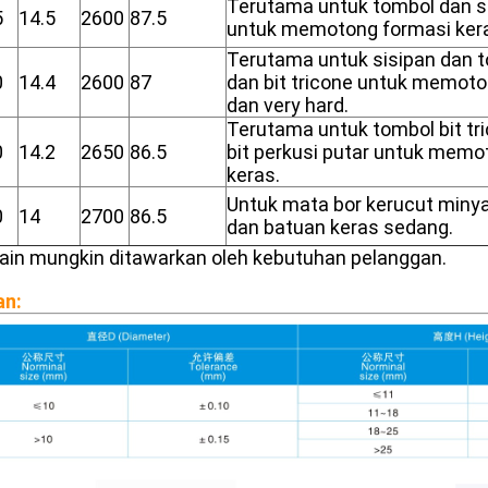
Terutama untuk tombol dan sis
5
14.5
2600
87.5
untuk memotong formasi kera
Terutama untuk sisipan dan t
0
14.4
2600
87
dan bit tricone untuk memoto
dan very hard.
Terutama untuk tombol bit tr
0
14.2
2650
86.5
bit perkusi putar untuk memo
keras.
Untuk mata bor kerucut minya
0
14
2700
86.5
dan batuan keras sedang.
 lain mungkin ditawarkan oleh kebutuhan pelanggan.
an: