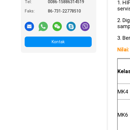
Tel:
0086-15886314519
1. HI
servi
Faks:
86-731-22778510
2. Di
sampa
3. Be
Kontak
Nilai:
Kela
MK4
MK6