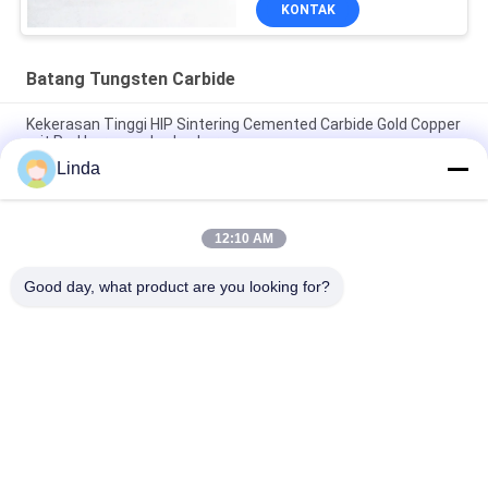
KONTAK
Batang Tungsten Carbide
Kekerasan Tinggi HIP Sintering Cemented Carbide Gold Copper
grit Rod bar menghadap keras
Linda
Iso Cemented Carbide Rod Grade Round Welding Solid Hard
Alloy Bar Cutting Tools
12:10 AM
YG10X Grade Tungsten Carbide Rod Dipoles Round Welding
Brazing Bar Tools Stock
Good day, what product are you looking for?
Bad Request
Semua
Tungsten Carbide 
Strip Tungsten 
Mati
Carbide
Pelat Tungsten 
Tungsten Carbide 
Carbide
Studs Untuk HPGR