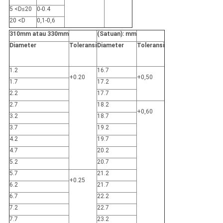
5 <D≤20
0-0.4
20 <D
0,1-0,6
310mm atau 330mm
(Satuan): mm
Diameter
Toleransi
Diameter
Toleransi
1.2
16.7
+0.20
+0,50
1.7
17.2
2.2
17.7
2.7
18.2
+0,60
3.2
18.7
3.7
19.2
4.2
19.7
4.7
20.2
5.2
20.7
5.7
21.2
+0.25
6.2
21.7
6.7
22.2
7.2
22.7
7.7
23.2