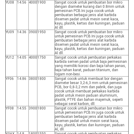
YU08
14.56
4000
1900
Sangat cocok untuk pembuatan bor mikro
dengan diameter kurang dari 0.8mm untuk
pemesinan PCB.Ini juga cocok untuk
pembuatan berbagai jenis alat karbida
disemen padat untuk mesin serat kaca,
kayu, plastik, kertas dan kuningan, paduan
Al dll.
YU09
14.36
3900
1950
Sangat cocok untuk pembuatan bor mikro
untuk pemesinan PCB.Ini juga cocok untuk
pembuatan berbagai jenis alat karbida
disemen padat untuk mesin serat kaca,
kayu, plastik, kertas dan kuningan, paduan
Al dll.
YU12
14.05
4000
1750
Sangat cocok untuk pembuatan perkakas
karbida semen padat untuk baja permesinan
yang memiliki korosi dan baja tahan panas,
baja tahan karat, paduan titanium, dan
logam non-besi.
YF06
14.86
3800
1800
Sangat cocok untuk membuat bor dengan
diameter besar 3,2-6,3 mm untuk pemesinan
PCB, bor 0,8-3,2 mm dan pabrik, dan juga
cocok untuk membuat perkakas karbida
padat untuk mesin paduan aluminium,
plastik, PTFE dan bahan majemuk, seperti
sebagai serat karbon, dll.
YF08
14.55
3900
1800
Sangat cocok untuk pembuatan bor mikro
untuk pemesinan PCB.Ini juga cocok untuk
pembuatan berbagai jenis alat karbida
disemen padat untuk mesin serat kaca,
kayu, plastik, kertas dan kuningan, paduan
Al, dll.
YG6X
14.8
1800
1550
Sangat cocok untuk pembuatan perkakas