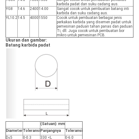
karbida padat dan suku cadang aus.
YG8
14.6
2400
14.00
Sangat cocok untuk pembuatan batang inti
karbida dan suku cadang aus.
YL10.2
14.5
4000
1550
Cocok untuk pembuatan berbagai jenis
perkakas karbida yang disemen padat untuk
pemesinan paduan tahan panas dan paduan
Ti, dll. Juga cocok untuk pembuatan bor
mikro untuk pemesinan PCB.
Ukuran dan gambar:
Batang karbida padat
(Satuan): mm
Diameter
Toleransi
Panjangnya
Toleransi
D≤5
0-0.3
330 <L
0-6.0