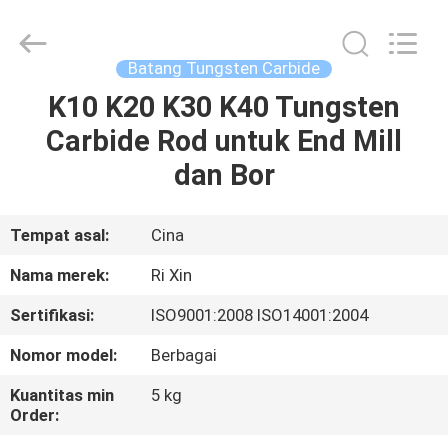
Mingri
Cemented
Carbide
Co.,
Ltd..
Batang Tungsten Carbide
All
Rights
K10 K20 K30 K40 Tungsten
RUMAH
Reserved.
Carbide Rod untuk End Mill
PRODUK
dan Bor
TENTANG
Tempat asal:
Cina
KITA
Nama merek:
Ri Xin
Sertifikasi:
ISO9001:2008 ISO14001:2004
WISATA
Nomor model:
Berbagai
PABRIK
Kuantitas min
5 kg
Order:
KONTROL