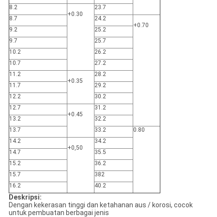
8.2
23.7
+0.30
8.7
24.2
+0.70
9.2
25.2
9.7
25.7
10.2
26.2
10.7
27.2
11.2
28.2
+0.35
11.7
29.2
12.2
30.2
12.7
31.2
+0.45
13.2
32.2
13.7
33.2
0.80
14.2
34.2
+0,50
14.7
35.5
15.2
36.2
15.7
382
16.2
40.2
Deskripsi:
Dengan kekerasan tinggi dan ketahanan aus / korosi, cocok
untuk pembuatan berbagai jenis