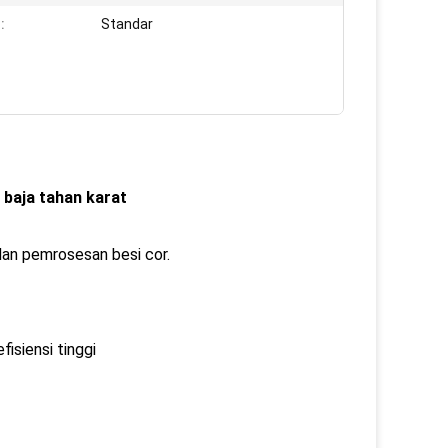
:
Standar
i
 baja tahan karat
dan pemrosesan besi cor.
isiensi tinggi