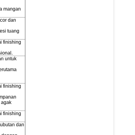
ja mangan
cor dan
esi tuang
 finishing
ional.
an untuk
terutama
 finishing
umpanan
 agak
 finishing
bubutan dan