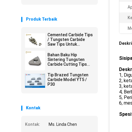
Ap
Ke
Produk Terbaik
Me
Cemented Carbide Tips
/ Tungsten Carbide
Deskri
Saw Tips Untuk
Memotong Bahan
Keras Kayu
Bahan Baku Hip
Sisip
Sintering Tungsten
Carbide Cutting Tips
Segitiga Untuk
Deskr
Penggunaan Yang
1, Dig
Tip Brazed Tungsten
Bersih Dalam Alur
Carbide Model YT5 /
2, ket
P30
3, ket
4, Ber
5, Per
6, mes
Kontak
Spesif
Kontak:
Ms. Linda Chen