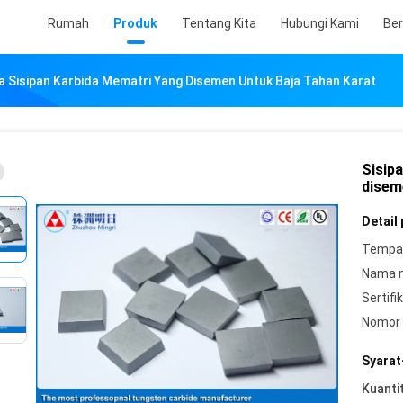
Rumah
Produk
Tentang Kita
Hubungi Kami
Ber
da Sisipan Karbida Mematri Yang Disemen Untuk Baja Tahan Karat
Sisip
disem
Detail
Tempat
Nama 
Sertifik
Nomor 
Syarat
Kuanti