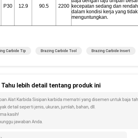
baja dengan laju umpan besa
P30
12.9
90.5
2200
kecepatan sedang dan rendah
dalam kondisi kerja yang tidak
menguntungkan.
ing Carbide Tip
Brazing Carbide Tool
Brazing Carbide Insert
n Tahu lebih detail tentang produk ini
ipan Alat Karbida Sisipan karbida mematri yang disemen untuk baja ta
ak detail seperti jenis, ukuran, jumlah, bahan, dll.
ima kasih!
unggu jawaban Anda.