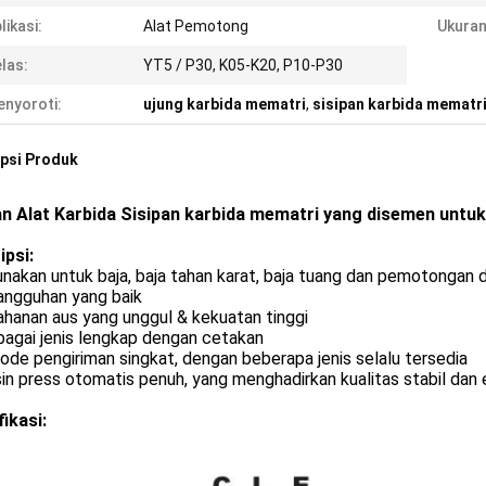
likasi:
Alat Pemotong
Ukuran
las:
YT5 / P30, K05-K20, P10-P30
nyoroti:
ujung karbida mematri
,
sisipan karbida mematr
psi Produk
an Alat Karbida Sisipan karbida mematri yang disemen untuk
ipsi:
unakan untuk baja, baja tahan karat, baja tuang dan pemotongan 
angguhan yang baik
ahanan aus yang unggul & kekuatan tinggi
bagai jenis lengkap dengan cetakan
iode pengiriman singkat, dengan beberapa jenis selalu tersedia
in press otomatis penuh, yang menghadirkan kualitas stabil dan ef
ikasi: