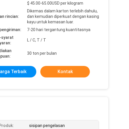
$ 45.00-65.00USD per kilogram
Dikemas dalam karton terlebih dahulu,
n rincian:
dan kemudian diperkuat dengan kasing
kayu untuk kemasan luar.
pengiriman:
7-20 hari tergantung kuantitasnya
-syarat
L / C, T / T
yaran:
diakan
30 ton per bulan
puan:
arga Terbaik
Kontak
Produk:
sisipan pengelasan