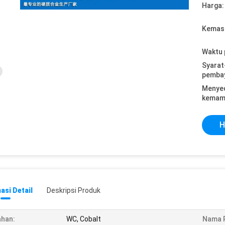
Harga:
Kemasa
Waktu 
Syarat
pemba
Menye
kemam
H
asi Detail
Deskripsi Produk
han:
WC, Cobalt
Nama 