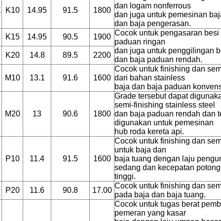
dan logam nonferrous
X
K10
14.95
91.5
1800
dan juga untuk pemesinan ba
dan baja pengerasan.
Cocok untuk pengasaran besi 
K15
14.95
90.5
1900
paduan ringan
dan juga untuk penggilingan b
K20
14.8
89.5
2200
dan baja paduan rendah.
Cocok untuk finishing dan semi
M10
13.1
91.6
1600
dari bahan stainless
baja dan baja paduan konvens
Grade tersebut dapat digunak
semi-finishing stainless steel
M20
13
90.6
1800
dan baja paduan rendah dan 
digunakan untuk pemesinan
hub roda kereta api.
Cocok untuk finishing dan semi
untuk baja dan
P10
11.4
91.5
1600
baja tuang dengan laju peng
sedang dan kecepatan potong
tinggi.
Cocok untuk finishing dan semi
P20
11.6
90.8
17.00
pada baja dan baja tuang.
Cocok untuk tugas berat pem
pemeran yang kasar