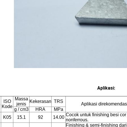
Aplikasi:
Massa
ISO
Kekerasan
TRS
s
jenis
Aplikasi direkomendas
Kode
g / cm3
HRA
MPa
Cocok untuk finishing besi co
K05
15.1
92
14.00
nonferrous.
Finishing & semi-finishing dari