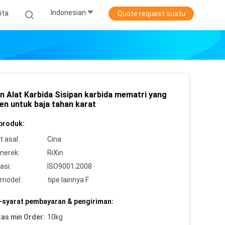
Indonesian
ita
Quote request suatu
an Alat Karbida Sisipan karbida mematri yang
en untuk baja tahan karat
 produk:
 asal:
Cina
merek:
RiXin
asi:
ISO9001:2008
model:
tipe lainnya F
-syarat pembayaran & pengiriman:
tas min Order:
10kg