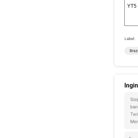
YT5
Label:
Braz
Ingi
Sis
bany
Ter
Men