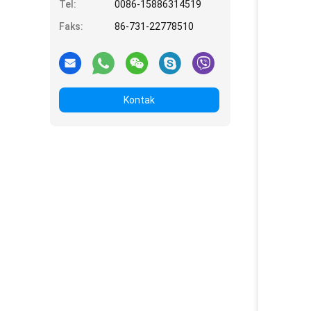
Tel:
0086-15886314519
Faks:
86-731-22778510
Kontak