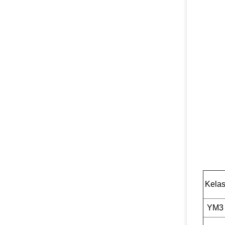
Kela
YM3