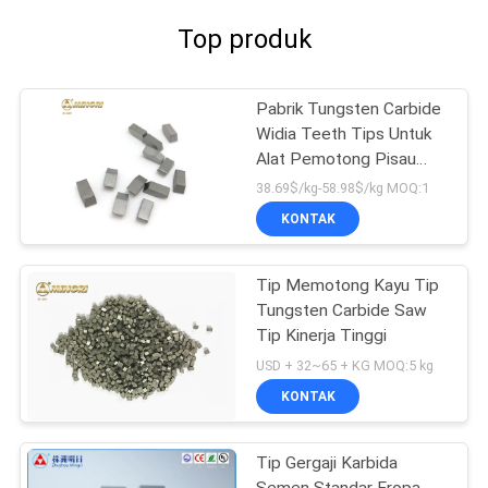
Top produk
Pabrik Tungsten Carbide
Widia Teeth Tips Untuk
Alat Pemotong Pisau
Kayu Keras
38.69$/kg-58.98$/kg MOQ:1
KONTAK
Tip Memotong Kayu Tip
Tungsten Carbide Saw
Tip Kinerja Tinggi
USD + 32~65 + KG MOQ:5 kg
KONTAK
Tip Gergaji Karbida