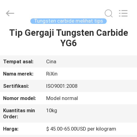
Mingri
Cemented
Carbide
Co.,
Ltd..
Tungsten carbide melihat tips
All
Rights
Tip Gergaji Tungsten Carbide
RUMAH
Reserved.
YG6
PRODUK
Tempat asal:
Cina
TENTANG
Nama merek:
RiXin
KITA
Sertifikasi:
ISO9001:2008
Nomor model:
Model normal
WISATA
PABRIK
Kuantitas min
10kg
Order:
Harga:
$ 45.00-65.00USD per kilogram
KONTROL