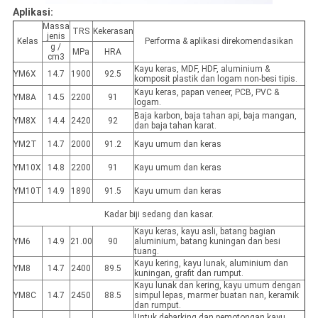
Aplikasi:
Massa
TRS
Kekerasan
jenis
Kelas
Performa & aplikasi direkomendasikan
g /
MPa
HRA
cm3
Kayu keras, MDF, HDF, aluminium &
YM6X
14.7
1900
92.5
komposit plastik dan logam non-besi tipis.
Kayu keras, papan veneer, PCB, PVC &
YM8A
14.5
2200
91
logam.
Baja karbon, baja tahan api, baja mangan,
YM8X
14.4
2420
92
dan baja tahan karat.
YM2T
14.7
2000
91.2
Kayu umum dan keras
YM10X
14.8
2200
91
Kayu umum dan keras
YM10T
14.9
1890
91.5
Kayu umum dan keras
Kadar biji sedang dan kasar.
Kayu keras, kayu asli, batang bagian
YM6
14.9
21.00
90
aluminium, batang kuningan dan besi
tuang.
Kayu kering, kayu lunak, aluminium dan
YM8
14.7
2400
89.5
kuningan, grafit dan rumput.
Kayu lunak dan kering, kayu umum dengan
YM8C
14.7
2450
88.5
simpul lepas, marmer buatan nan, keramik
dan rumput.
Untuk debarking dan pemotongan kayu