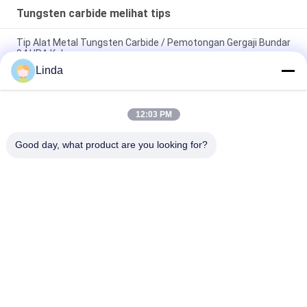
Tungsten carbide melihat tips
Tip Alat Metal Tungsten Carbide / Pemotongan Gergaji Bundar
94 HRA Kekerasan
Linda
SS10 20x12x3 Tungsten Carbide Saw Tips untuk Bagian
Power Tool dan Sandstone Cutting
12:03 PM
SS10 Tungsten Carbide Saw Tips dengan desain khusus atau
standar
Good day, what product are you looking for?
Bad Request
Semua
Tungsten Carbide 
Strip Tungsten 
Mati
Carbide
Pelat Tungsten 
Tungsten Carbide 
Carbide
Studs Untuk HPGR
Pisau Pemotong 
Batang Tungsten 
Tungsten Karbida
Carbide