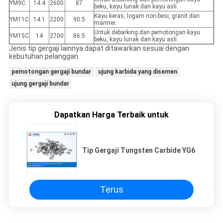
YM9C
14.4
2600
87
beku, kayu lunak dan kayu asli.
Kayu keras, logam non-besi, granit dan
YM11C
14.1
2200
90.5
marmer.
Untuk debarking dan pemotongan kayu
YM15C
14
2700
86.5
beku, kayu lunak dan kayu asli.
Jenis tip gergaji lainnya dapat ditawarkan sesuai dengan
kebutuhan pelanggan.
pemotongan gergaji bundar
ujung karbida yang disemen
ujung gergaji bundar
Dapatkan Harga Terbaik untuk
Tip Gergaji Tungsten Carbide YG6
Terus