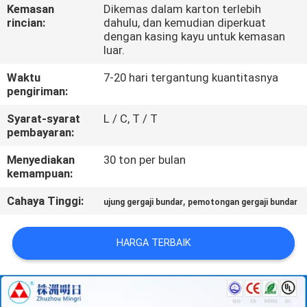
KUALITAS
Kemasan
Dikemas dalam karton terlebih
rincian:
dahulu, dan kemudian diperkuat
dengan kasing kayu untuk kemasan
HUBUNGI
luar.
KAMI
Waktu
7-20 hari tergantung kuantitasnya
pengiriman:
BERITA
Syarat-syarat
L / C, T / T
pembayaran:
Menyediakan
30 ton per bulan
QUOTE
kemampuan:
REQUEST
Cahaya Tinggi:
,
ujung gergaji bundar
pemotongan gergaji bundar
SUATU
HARGA TERBAIK
SITEMAP
PRIVACY