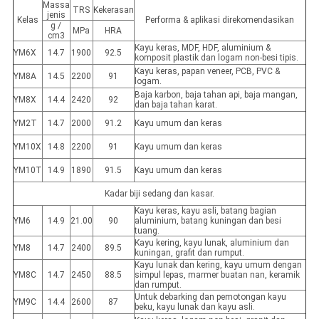
Massa
TRS
Kekerasan
jenis
Kelas
Performa & aplikasi direkomendasikan
g /
MPa
HRA
cm3
Kayu keras, MDF, HDF, aluminium &
YM6X
14.7
1900
92.5
komposit plastik dan logam non-besi tipis.
Kayu keras, papan veneer, PCB, PVC &
YM8A
14.5
2200
91
logam.
Baja karbon, baja tahan api, baja mangan,
YM8X
14.4
2420
92
dan baja tahan karat.
YM2T
14.7
2000
91.2
Kayu umum dan keras
YM10X
14.8
2200
91
Kayu umum dan keras
YM10T
14.9
1890
91.5
Kayu umum dan keras
Kadar biji sedang dan kasar.
Kayu keras, kayu asli, batang bagian
YM6
14.9
21.00
90
aluminium, batang kuningan dan besi
tuang.
Kayu kering, kayu lunak, aluminium dan
YM8
14.7
2400
89.5
kuningan, grafit dan rumput.
Kayu lunak dan kering, kayu umum dengan
YM8C
14.7
2450
88.5
simpul lepas, marmer buatan nan, keramik
dan rumput.
Untuk debarking dan pemotongan kayu
YM9C
14.4
2600
87
beku, kayu lunak dan kayu asli.