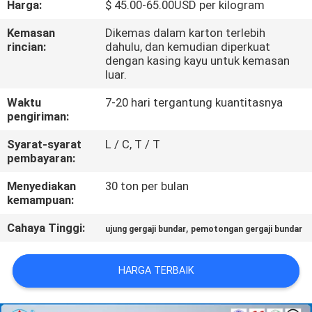
Harga:
$ 45.00-65.00USD per kilogram
KUALITAS
Kemasan
Dikemas dalam karton terlebih
rincian:
dahulu, dan kemudian diperkuat
HUBUNGI
dengan kasing kayu untuk kemasan
KAMI
luar.
Waktu
7-20 hari tergantung kuantitasnya
pengiriman:
BERITA
Syarat-syarat
L / C, T / T
pembayaran:
QUOTE
Menyediakan
30 ton per bulan
REQUEST
kemampuan:
SUATU
Cahaya Tinggi:
,
ujung gergaji bundar
pemotongan gergaji bundar
SITEMAP
HARGA TERBAIK
PRIVACY