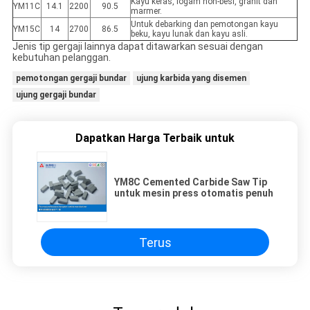
Kayu keras, logam non-besi, granit dan
YM11C
14.1
2200
90.5
marmer.
Untuk debarking dan pemotongan kayu
YM15C
14
2700
86.5
beku, kayu lunak dan kayu asli.
Jenis tip gergaji lainnya dapat ditawarkan sesuai dengan
kebutuhan pelanggan.
pemotongan gergaji bundar
ujung karbida yang disemen
ujung gergaji bundar
Dapatkan Harga Terbaik untuk
YM8C Cemented Carbide Saw Tip
untuk mesin press otomatis penuh
Terus