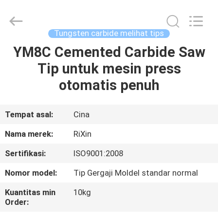
Mingri
Cemented
Carbide
Co.,
Ltd..
Tungsten carbide melihat tips
All
Rights
YM8C Cemented Carbide Saw
RUMAH
Reserved.
Tip untuk mesin press
PRODUK
otomatis penuh
TENTANG
Tempat asal:
Cina
KITA
Nama merek:
RiXin
Sertifikasi:
ISO9001:2008
WISATA
Nomor model:
Tip Gergaji Moldel standar normal
PABRIK
Kuantitas min
10kg
Order:
KONTROL