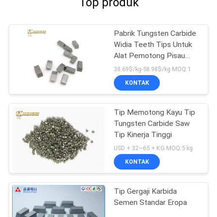
Top produk
Pabrik Tungsten Carbide
Widia Teeth Tips Untuk
Alat Pemotong Pisau
Kayu Keras
38.69$/kg-58.98$/kg MOQ:1
KONTAK
Tip Memotong Kayu Tip
Tungsten Carbide Saw
Tip Kinerja Tinggi
USD + 32~65 + KG MOQ:5 kg
KONTAK
Tip Gergaji Karbida
Semen Standar Eropa