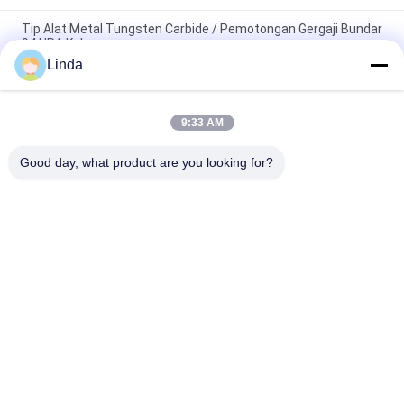
Tip Alat Metal Tungsten Carbide / Pemotongan Gergaji Bundar
94 HRA Kekerasan
Linda
SS10 20x12x3 Tungsten Carbide Saw Tips untuk Bagian
Power Tool dan Sandstone Cutting
9:33 AM
SS10 Tungsten Carbide Saw Tips dengan desain khusus atau
standar
Good day, what product are you looking for?
Bad Request
Semua
Tungsten Carbide 
Strip Tungsten 
Mati
Carbide
Pelat Tungsten 
Tungsten Carbide 
Carbide
Studs Untuk HPGR
Pisau Pemotong 
Batang Tungsten 
Tungsten Karbida
Carbide