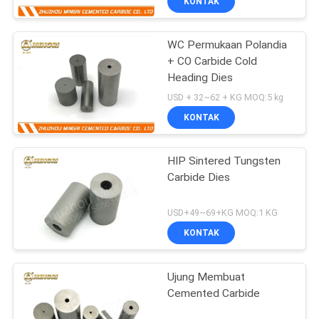
KONTAK
WC Permukaan Polandia
+ CO Carbide Cold
Heading Dies
USD + 32~62 + KG MOQ:5 kg
KONTAK
HIP Sintered Tungsten
Carbide Dies
USD+49~69+KG MOQ:1 KG
KONTAK
Ujung Membuat
Cemented Carbide