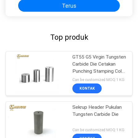
Terus
Top produk
GT55 G5 Virgin Tungsten
Carbide Die Cetakan
Punching Stamping Cold
Heading Die
Can be customized MOQ:1 KG
KONTAK
Sekrup Header Pukulan
Tungsten Carbide Die
Can be customized MOQ:1 KG