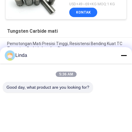
USD+49~69+KG MOQ:1 KG
KONTAK
Tungsten Carbide mati
Pemotongan Mati Presisi Tinggi, Resistensi Bending Kuat TC
Tungsten Carbide heading Dies
Linda
Bushing Tungsten Carbide Die Nibs G55 Logam Paduan Keras
Untuk Industri Pengikat
5:36 AM
Cemented Tungsten Carbide Die Untuk Punching Stamping
Cold Heading Molds
Good day, what product are you looking for?
Bad Request
Semua
Tungsten Carbide 
Strip Tungsten 
Mati
Carbide