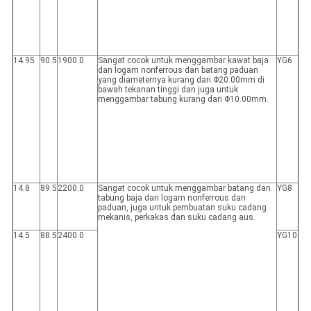
14.95
90.5
1900.0
Sangat cocok untuk menggambar kawat baja
YG6
dan logam nonferrous dan batang paduan
yang diameternya kurang dari Φ20.00mm di
bawah tekanan tinggi dan juga untuk
menggambar tabung kurang dari Φ10.00mm.
14.8
89.5
2200.0
Sangat cocok untuk menggambar batang dan
YG8
tabung baja dan logam nonferrous dan
paduan, juga untuk pembuatan suku cadang
mekanis, perkakas dan suku cadang aus.
14.5
88.5
2400.0
YG10