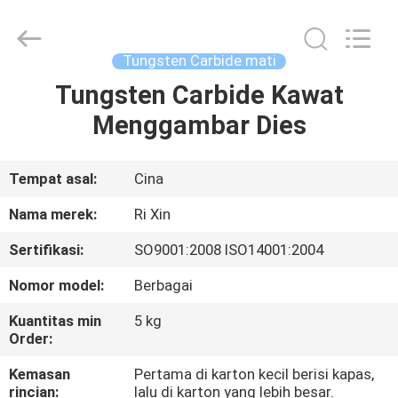
Mingri
Cemented
Carbide
Co.,
Ltd..
Tungsten Carbide mati
All
Rights
Tungsten Carbide Kawat
RUMAH
Reserved.
Menggambar Dies
PRODUK
Tempat asal:
Cina
TENTANG
Nama merek:
Ri Xin
KITA
Sertifikasi:
SO9001:2008 ISO14001:2004
Nomor model:
Berbagai
WISATA
PABRIK
Kuantitas min
5 kg
Order:
Kemasan
Pertama di karton kecil berisi kapas,
KONTROL
rincian:
lalu di karton yang lebih besar.