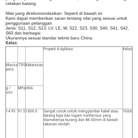
cetakan batang.
Nilai yang direkomendasikan: Seperti di bawah ini
Kami dapat memberikan saran tentang nilai yang sesuai untuk
penggunaan pelanggan.
Jenis: S11, S12, S13, LV, LE, W, S22, S23, S30, S40, S41, S42,
S60 dan berbagai
Ukurannya sesuai standar teknis baru China.
Kelas:
Properti & Aplikasi
Kelas
Massa
TRS
Kekerasan
jenis
g /
MPα
HRA
cm
3
14.95
91.5
1800.0
Sangat cocok untuk menggambar kabel atau
YG6X
batang baja dan logam nonferrous yang
diameternya kurang dari Φ6.00mm di bawah
tekanan rendah.