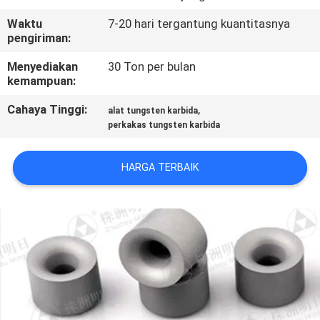
KUALITAS
Waktu
7-20 hari tergantung kuantitasnya
pengiriman:
HUBUNGI
Menyediakan
30 Ton per bulan
KAMI
kemampuan:
Cahaya Tinggi:
,
alat tungsten karbida
BERITA
perkakas tungsten karbida
QUOTE
HARGA TERBAIK
REQUEST
SUATU
SITEMAP
PRIVACY