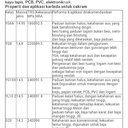
kayu lapis, PCB, PVC, elektronik
naik.
Properti dan aplikasi karbida untuk cakram
Kelas
Massa
TRS
Kekerasan
Performa & aplikasi direkomendasikan
jenis
MPa
HRA
YG6A
14.95
1800
92.5
Paduan butiran halus, ketahanan aus yang
baik.Semifinishing dingin
besi tuang, paduan logam bukan besi, semi-
finishing dan finishing
dari baja yang dikeraskan, baja paduan.
YG8
14.8
2200
89.5
Kekuatan tinggi dalam penggunaan,
ketahanan benturan dan guncangan lebih
tinggi dari
YG6, tetapi ketahanan aus dan kecepatan
potong relatif lebih rendah.
Pengerasan dari besi tuang, logam non-besi
dan paduannya juga
sebagai bahan non logam dengan kecepatan
potong rendah.
YG10X
14.5
2400
91.5
Paduan butiran halus, ketahanan aus yang
baik.Digunakan untuk memproses dengan
keras
kayu, papan veneer, PCB, PVC dan logam.
YL10.2
14.5
2400
91.8
Paduan kelas halus, dengan ketahanan aus
yang tinggi, kekuatan lentur tinggi,
ketahanan tinggi terhadap ikatan, kekuatan
termal tinggi.Mesin dari
paduan tahan api, baja tahan karat dan baja
mangan tinggi, dll.
G20
14.3
2420
90
Ketahanan aus konvensional, kekuatan
lentur tinggi, digunakan untuk baja