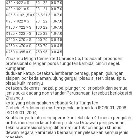
Φ80 × Φ22 × S
80
22
0.8-7.0
Φ83 × Φ21 × S
83
21
0.8-7.0
Φ86,5 × Φ21,5 × S
86.5
21.5
1.0-7.0
Φ90 × Φ22 × S
90
22
1.0-7.0
Φ100 × Φ22 × S
100
22
1.0-7.0
Φ125 × Φ22 × S
125
22
1.0-7.0
Φ200 × Φ70 × S
200
70
3.0-4.5
Φ250 × Φ70 × S
250
70
3.0-4.5
Φ250 × Φ95 × S
250
95
3.0-4.5
Zhuzhou Mingri Cemented Carbide Co, Ltd adalah produsen
profesional di lengan poros tungsten karbida, cincin segel,
kumparan,
dudukan katup, cetakan, lembaran persegi, papan, gulungan,
sisipan, bor kedalaman, ujung gergaji, pisau slitter, pisau tipis,
pisau kulit, meninju
cetakan, dekorasi, nozel, pipa, plunger, roller pabrik dan semua
jenis suku cadang non standar.Perusahaan tersebut berlokasi di
Zhuzhou
kota yang dibanggakan sebagai Kota Tungsten
Carbide.Berdasarkan sistem penilaian kualitas ISO9001: 2008
ISO14001: 2004,
Keahliannya telah mengoperasikan lebih dari 40 mesin pengolah
untuk memenuhi kebutuhan produksi.Di bawah pengawasan
teknisi profesional yang dihormati untuk tunjangan khusus
dewan negara, kami telah berhasil menyelesaikan semua jenis
masalah