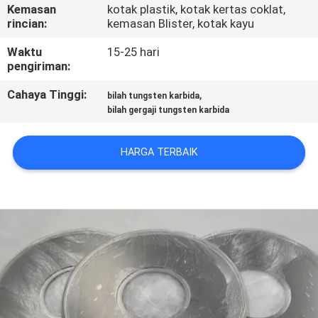
KUALITAS
Kemasan
kotak plastik, kotak kertas coklat,
rincian:
kemasan Blister, kotak kayu
HUBUNGI
Waktu
15-25 hari
pengiriman:
KAMI
Cahaya Tinggi:
,
bilah tungsten karbida
bilah gergaji tungsten karbida
BERITA
HARGA TERBAIK
QUOTE
REQUEST
SUATU
SITEMAP
PRIVACY