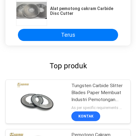
Alat pemotong cakram Carbide
Disc Cutter
Terus
Top produk
Tungsten Carbide Slitter
Blades Paper Membuat
Industri Pemotongan
Kertas Bergelombang
As per specific requirements MOQ:2 lembar
KONTAK
Pemotong Cakram