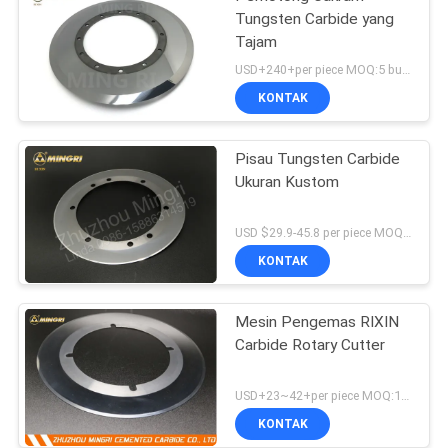
Tungsten Carbide yang
Tajam
USD+240+per piece MOQ:5 buah
KONTAK
Pisau Tungsten Carbide
Ukuran Kustom
USD $29.9-45.8 per piece MOQ:1 potong
KONTAK
Mesin Pengemas RIXIN
Carbide Rotary Cutter
USD+23~42+per piece MOQ:1 potong
KONTAK