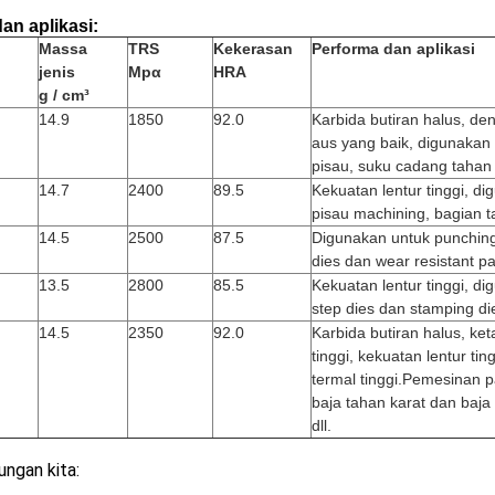
dan aplikasi:
Massa
TRS
Kekerasan
Performa dan aplikasi
jenis
Mpα
HRA
g / cm³
14.9
1850
92.0
Karbida butiran halus, d
aus yang baik, digunakan
pisau, suku cadang tahan a
14.7
2400
89.5
Kekuatan lentur tinggi, d
pisau machi
ning
, bagian t
14.5
2500
87.5
Digunakan untuk punching
dies dan wear resistant pa
13.5
2800
85.5
Kekuatan lentur tinggi, d
step dies dan stamping di
14.5
2350
92.0
Karbida butiran halus, ke
tinggi, kekuatan lentur tin
termal tinggi.Pemesinan p
baja tahan karat dan baja
dll.
ngan kita: