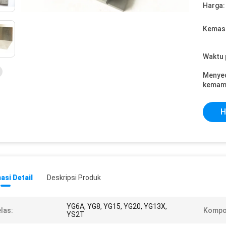
Harga:
Kemasa
Waktu 
Menye
kemam
H
asi Detail
Deskripsi Produk
YG6A, YG8, YG15, YG20, YG13X,
las:
Kompo
YS2T