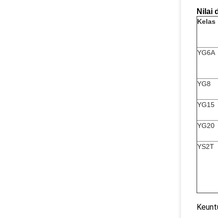
Nilai 
Kelas
YG6A
YG8
YG15
YG20
YS2T
Keuntu