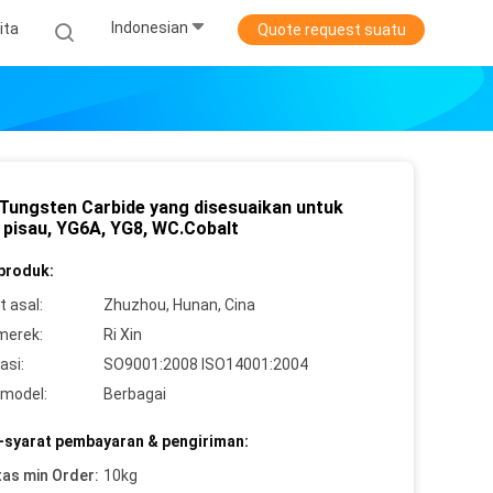
Indonesian
ita
Quote request suatu
t
 Tungsten Carbide yang disesuaikan untuk
 pisau, YG6A, YG8, WC.Cobalt
 produk:
 asal:
Zhuzhou, Hunan, Cina
merek:
Ri Xin
asi:
SO9001:2008 ISO14001:2004
model:
Berbagai
-syarat pembayaran & pengiriman:
tas min Order:
10kg