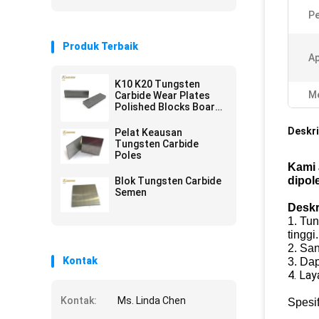
Pe
Produk Terbaik
Ap
K10 K20 Tungsten
Me
Carbide Wear Plates
Polished Blocks Board
Sheet Bahan Baku
Kosong
Deskri
Pelat Keausan
Tungsten Carbide
Poles
Kami 
dipol
Blok Tungsten Carbide
Semen
Deskr
1. Tun
tinggi.
2. San
Kontak
3. Dap
4. La
Kontak:
Ms. Linda Chen
Spesif