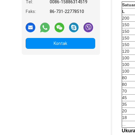
Tel:
0086-15886314519
Satua
Faks:
86-731-22778510
L
200
150
150
150
Kontak
150
120
100
100
100
80
80
70
45
35
20
18
...
Ukura