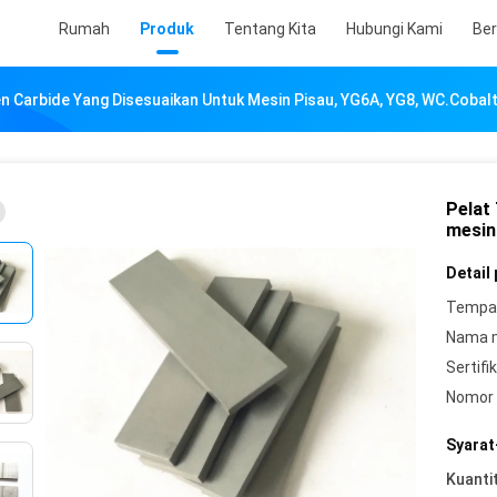
Rumah
Produk
Tentang Kita
Hubungi Kami
Ber
n Carbide Yang Disesuaikan Untuk Mesin Pisau, YG6A, YG8, WC.Cobal
Pelat
mesin
Detail
Tempat
Nama 
Sertifik
Nomor 
Syarat
Kuanti