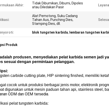
Tidak Dibumikan, Dibumi, Dipoles
rmukaan Akhir:
Layana
atau Diledakan Pasir
Alat Pemotong, Suku Cadang
likasi:
Tahan Aus, Punching Dies,
Selesa
Stamping Dies, dll.
nyoroti:
blok tungsten karbida
,
lembaran tungsten karb
psi Produk
adalah produsen, menyediakan pelat karbida semen jadi yan
es sesuai dengan permintaan pelanggan.
ipsi:
gsten carbide cutting plate, HIP sintering finshed, memiliki ke
gat cocok untuk produksi berbagai jenis motor, elektronik progr
at digunakan untuk mesin paduan tahan api, stainless steel, baj
yanan ODM dan OEM tersedia.
ikasi pelat tungsten karbida: