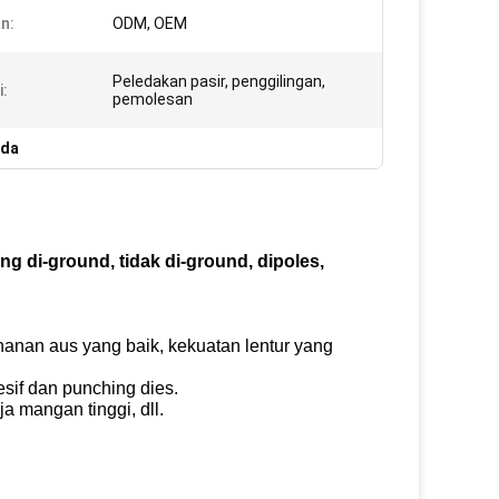
n:
ODM, OEM
Peledakan pasir, penggilingan,
i:
pemolesan
ida
g di-ground, tidak di-ground, dipoles,
tahanan aus yang baik, kekuatan lentur yang
esif dan punching dies.
a mangan tinggi, dll.