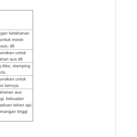
engan ketahanan
 untuk mesin
us, dll.
igunakan untuk
ahan aus dll.
 dies, stamping
rts.
igunakan untuk
es lainnya.
tahanan aus
ggi, kekuatan
aduan tahan api,
 mangan tinggi