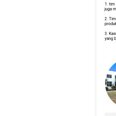
1. tim
juga m
2. Tim
produk
3. Kas
yang b