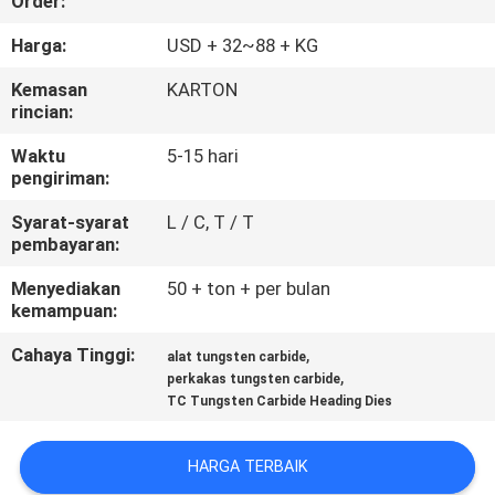
Order:
KUALITAS
Harga:
USD + 32~88 + KG
HUBUNGI
Kemasan
KARTON
rincian:
KAMI
Waktu
5-15 hari
pengiriman:
BERITA
Syarat-syarat
L / C, T / T
pembayaran:
QUOTE
Menyediakan
50 + ton + per bulan
REQUEST
kemampuan:
SUATU
Cahaya Tinggi:
,
alat tungsten carbide
,
perkakas tungsten carbide
TC Tungsten Carbide Heading Dies
SITEMAP
HARGA TERBAIK
PRIVACY