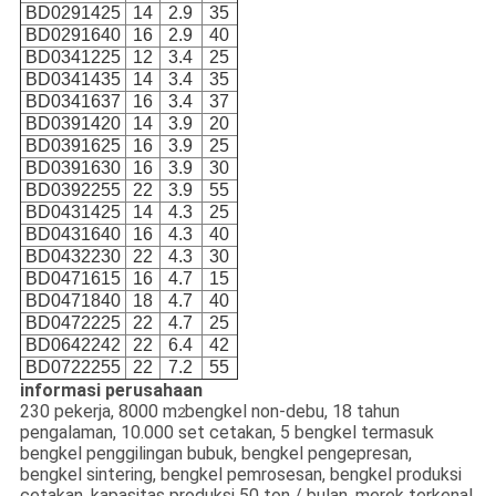
BD0291425
14
2.9
35
BD0291640
16
2.9
40
BD0341225
12
3.4
25
BD0341435
14
3.4
35
BD0341637
16
3.4
37
BD0391420
14
3.9
20
BD0391625
16
3.9
25
BD0391630
16
3.9
30
BD0392255
22
3.9
55
BD0431425
14
4.3
25
BD0431640
16
4.3
40
BD0432230
22
4.3
30
BD0471615
16
4.7
15
BD0471840
18
4.7
40
BD0472225
22
4.7
25
BD0642242
22
6.4
42
BD0722255
22
7.2
55
informasi perusahaan
230 pekerja, 8000 m
bengkel non-debu, 18 tahun
2
pengalaman, 10.000 set cetakan, 5 bengkel termasuk
bengkel penggilingan bubuk, bengkel pengepresan,
bengkel sintering, bengkel pemrosesan, bengkel produksi
cetakan, kapasitas produksi 50 ton / bulan, merek terkenal