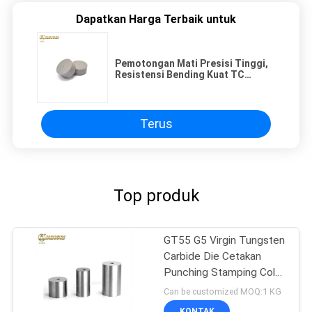
Dapatkan Harga Terbaik untuk
Pemotongan Mati Presisi Tinggi,
Resistensi Bending Kuat TC
Tungsten Carbide heading Dies
Terus
Top produk
GT55 G5 Virgin Tungsten
Carbide Die Cetakan
Punching Stamping Cold
Heading Die
Can be customized MOQ:1 KG
KONTAK