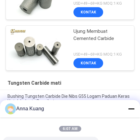
USD+49~69+KG MOQ:1 KG
KONTAK
Ujung Membuat
Cemented Carbide
USD+49~69+KG MOQ:1 KG
KONTAK
Tungsten Carbide mati
Bushing Tungsten Carbide Die Nibs G55 Logam Paduan Keras
Untuk Industri Pengikat
Anna Kuang
Cemented Tungsten Carbide Die Untuk Punching Stamping
Cold Heading Molds
6:07 AM
Heading Tungsten Carbide Die Punching Stamping Cetakan
Tahan Aus