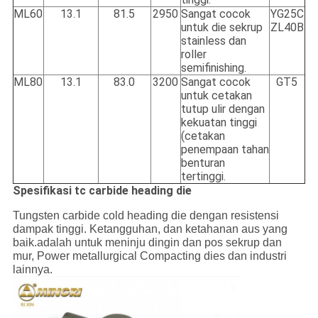
ML60
13.1
81.5
2950
Sangat cocok
YG25C
untuk die sekrup
ZL40B
stainless dan
roller
semifinishing.
ML80
13.1
83.0
3200
Sangat cocok
GT5
untuk cetakan
tutup ulir dengan
kekuatan tinggi
(cetakan
penempaan tahan
benturan
tertinggi.
Spesifikasi tc carbide heading die
Tungsten carbide cold heading die dengan resistensi
dampak tinggi. Ketangguhan, dan ketahanan aus yang
baik.adalah untuk meninju dingin dan pos sekrup dan
mur, Power metallurgical Compacting dies dan industri
lainnya.