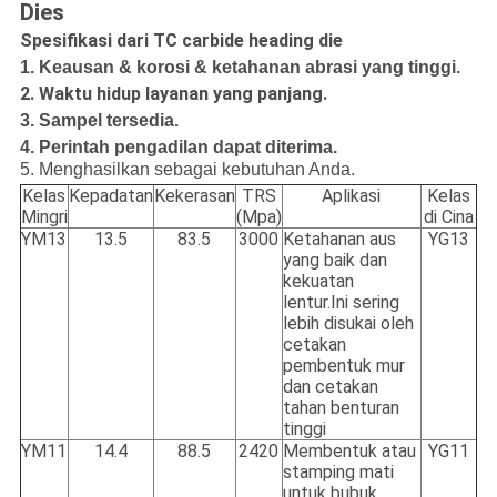
Dies
Spesifikasi dari TC carbide heading die
1. Keausan & korosi & ketahanan abrasi yang tinggi.
2. Waktu hidup layanan yang panjang.
3. Sampel tersedia.
4. Perintah pengadilan dapat diterima.
5. Menghasilkan sebagai kebutuhan Anda.
Kelas
Kepadatan
Kekerasan
TRS
Aplikasi
Kelas
Mingri
(Mpa)
di Cina
YM13
13.5
83.5
3000
Ketahanan aus
YG13
yang baik dan
kekuatan
lentur.Ini sering
lebih disukai oleh
cetakan
pembentuk mur
dan cetakan
tahan benturan
tinggi
YM11
14.4
88.5
2420
Membentuk atau
YG11
stamping mati
untuk bubuk