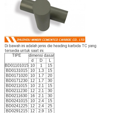
Di bawah ini adalah jenis die heading karbida TC yang
tersedia untuk saat ini.
TIPE
dimensi dasar
d
D
L
BD01101015
10
1
15
BD0131015
10
1.3
15
BD0171020
10
1.7
20
BD0171230
12
1.7
30
BD0211015
10
2.1
15
BD0211230
12
2.1
30
BD0211630
16
2.1
30
BD0241015
10
2.4
15
BD0241225
12
2.4
25
BD0291215
12
2.9
15