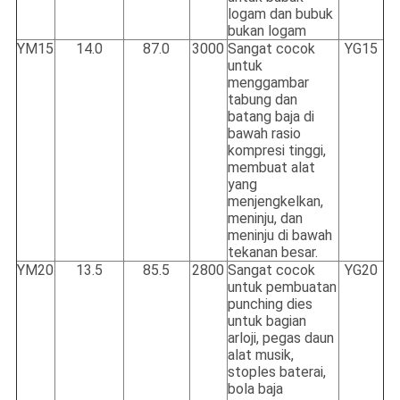
logam dan bubuk
bukan logam
YM15
14.0
87.0
3000
Sangat cocok
YG15
untuk
menggambar
tabung dan
batang baja di
bawah rasio
kompresi tinggi,
membuat alat
yang
menjengkelkan,
meninju, dan
meninju di bawah
tekanan besar.
YM20
13.5
85.5
2800
Sangat cocok
YG20
untuk pembuatan
punching dies
untuk bagian
arloji, pegas daun
alat musik,
stoples baterai,
bola baja