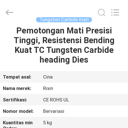
Mingri
Cemented
Carbide
Co.,
Ltd..
Tungsten Carbide mati
All
Rights
Pemotongan Mati Presisi
RUMAH
Reserved.
Tinggi, Resistensi Bending
PRODUK
Kuat TC Tungsten Carbide
heading Dies
TENTANG
KITA
Tempat asal:
Cina
Nama merek:
Rixin
WISATA
Sertifikasi:
CE ROHS UL
PABRIK
Nomor model:
Bervariasi
KONTROL
Kuantitas min
5 kg