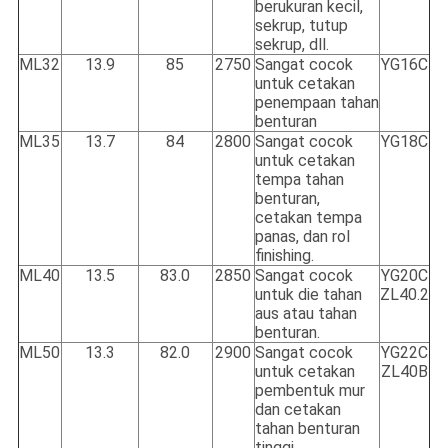
berukuran kecil,
sekrup, tutup
sekrup, dll.
ML32
13.9
85
2750
Sangat cocok
YG16C
untuk cetakan
penempaan tahan
benturan
ML35
13.7
84
2800
Sangat cocok
YG18C
untuk cetakan
tempa tahan
benturan,
cetakan tempa
panas, dan rol
finishing.
ML40
13.5
83.0
2850
Sangat cocok
YG20C
untuk die tahan
ZL40.2
aus atau tahan
benturan.
ML50
13.3
82.0
2900
Sangat cocok
YG22C
untuk cetakan
ZL40B
pembentuk mur
dan cetakan
tahan benturan
tinggi.