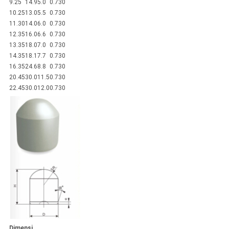
9.25
14.9
5.0
0.7
30
10.25
13.0
5.5
0.7
30
11.30
14.0
6.0
0.7
30
12.35
16.0
6.6
0.7
30
13.35
18.0
7.0
0.7
30
14.35
18.1
7.7
0.7
30
16.35
24.6
8.8
0.7
30
20.45
30.0
11.5
0.7
30
22.45
30.0
12.0
0.7
30
Dimensi