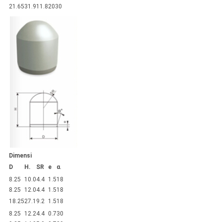
21.65
31.9
11.8
20
30
Dimensi
D
H.
SR
e
α
.
8.25
10.0
4.4
1.5
18
8.25
12.0
4.4
1.5
18
18.25
27.1
9.2
1.5
18
8.25
12.2
4.4
0.7
30