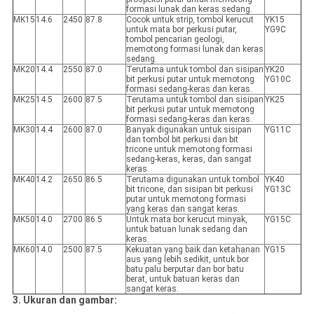
formasi lunak dan keras sedang.
MK15
14.6
2450
87.8
Cocok untuk strip, tombol kerucut
YK15
untuk mata bor perkusi putar,
YG9C
tombol pencarian geologi,
memotong formasi lunak dan keras
sedang.
MK20
14.4
2550
87.0
Terutama untuk tombol dan sisipan
YK20
bit perkusi putar untuk memotong
YG10C
formasi sedang-keras dan keras.
MK25
14.5
2600
87.5
Terutama untuk tombol dan sisipan
YK25
bit perkusi putar untuk memotong
formasi sedang-keras dan keras.
MK30
14.4
2600
87.0
Banyak digunakan untuk sisipan
YG11C
dan tombol bit perkusi dan bit
tricone untuk memotong formasi
sedang-keras, keras, dan sangat
keras.
MK40
14.2
2650
86.5
Terutama digunakan untuk tombol
YK40
bit tricone, dan sisipan bit perkusi
YG13C
putar untuk memotong formasi
yang keras dan sangat keras.
MK50
14.0
2700
86.5
Untuk mata bor kerucut minyak,
YG15C
untuk batuan lunak sedang dan
keras.
MK60
14.0
2500
87.5
Kekuatan yang baik dan ketahanan
YG15
aus yang lebih sedikit, untuk bor
batu palu berputar dan bor batu
berat, untuk batuan keras dan
sangat keras.
3. Ukuran dan gambar: