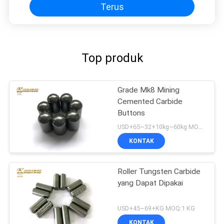
Terus
Top produk
Grade Mk8 Mining
Cemented Carbide
Buttons
USD+65~32+10kg~60kg MOQ:5 kg
KONTAK
Roller Tungsten Carbide
yang Dapat Dipakai
USD+45~69+KG MOQ:1 KG
KONTAK