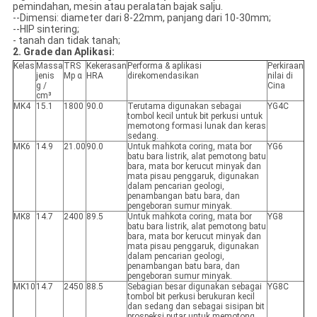
pemindahan, mesin atau peralatan bajak salju.
--Dimensi: diameter dari 8-22mm, panjang dari 10-30mm;
--HIP sintering;
- tanah dan tidak tanah;
2. Grade dan Aplikasi:
Kelas
Massa
TRS
Kekerasan
Performa & aplikasi
Perkiraan
jenis
Mp α
HRA
direkomendasikan
nilai di
g /
Cina
cm³
MK4
15.1
1800
90.0
Terutama digunakan sebagai
YG4C
tombol kecil untuk bit perkusi untuk
memotong formasi lunak dan keras
sedang.
MK6
14.9
21.00
90.0
Untuk mahkota coring, mata bor
YG6
batu bara listrik, alat pemotong batu
bara, mata bor kerucut minyak dan
mata pisau penggaruk, digunakan
dalam pencarian geologi,
penambangan batu bara, dan
pengeboran sumur minyak.
MK8
14.7
2400
89.5
Untuk mahkota coring, mata bor
YG8
batu bara listrik, alat pemotong batu
bara, mata bor kerucut minyak dan
mata pisau penggaruk, digunakan
dalam pencarian geologi,
penambangan batu bara, dan
pengeboran sumur minyak.
MK10
14.7
2450
88.5
Sebagian besar digunakan sebagai
YG8C
tombol bit perkusi berukuran kecil
dan sedang dan sebagai sisipan bit
prospeksi putar untuk memotong