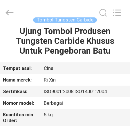
Mingri
Cemented
Carbide
Co.,
Ltd..
Tombol Tungsten Carbide
All
Rights
Ujung Tombol Produsen
RUMAH
Reserved.
Tungsten Carbide Khusus
PRODUK
Untuk Pengeboran Batu
TENTANG
Tempat asal:
Cina
KITA
Nama merek:
Ri Xin
Sertifikasi:
ISO9001:2008 ISO14001:2004
WISATA
Nomor model:
Berbagai
PABRIK
Kuantitas min
5 kg
Order:
KONTROL