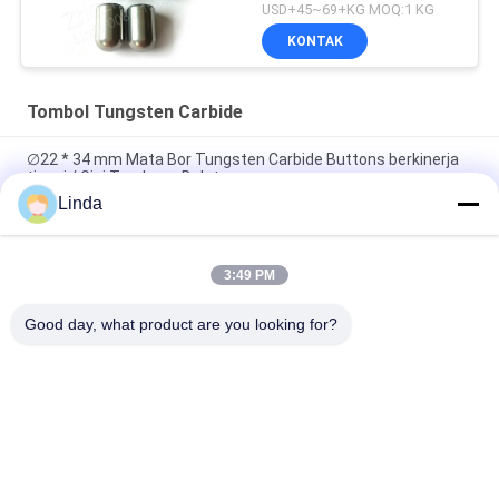
USD+45~69+KG MOQ:1 KG
KONTAK
Tombol Tungsten Carbide
∅22 * 34 mm Mata Bor Tungsten Carbide Buttons berkinerja
tinggi / Gigi Tambang Bulat
Linda
Dth Tungsten Carbide Buttons Bit Insert Untuk Bahan Keras
Bor Penambangan Batubara
3:49 PM
kepala bulat Tungsten Carbide tombol masukkan ujung bit
Untuk menambang MK4-MK60
Good day, what product are you looking for?
Bad Request
Semua
Tungsten Carbide 
Strip Tungsten 
Mati
Carbide
Pelat Tungsten 
Tungsten Carbide 