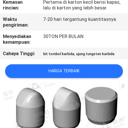
Kemasan
Pertama di karton kecil berisi kapas,
KUALITAS
rincian:
lalu di karton yang lebih besar.
Waktu
7-20 hari tergantung kuantitasnya
HUBUNGI
pengiriman:
KAMI
Menyediakan
30TON PER BULAN
kemampuan:
BERITA
Cahaya Tinggi:
,
bit tombol karbida
ujung tungsten karbida
QUOTE
HARGA TERBAIK
REQUEST
SUATU
SITEMAP
PRIVACY