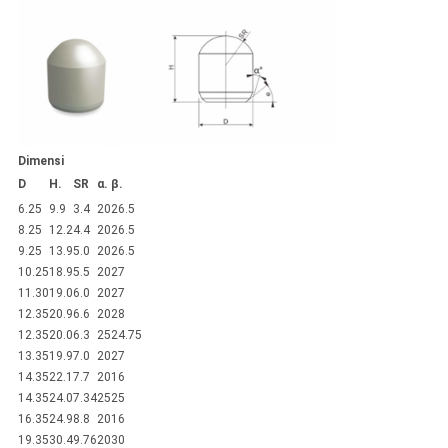
Dimensi
D
H.
SR
α.
β.
6.25
9.9
3.4
20
26.5
8.25
12.2
4.4
20
26.5
9.25
13.9
5.0
20
26.5
10.25
18.9
5.5
20
27
11.30
19.0
6.0
20
27
12.35
20.9
6.6
20
28
12.35
20.0
6.3
25
24.75
13.35
19.9
7.0
20
27
14.35
22.1
7.7
20
16
14.35
24.0
7.34
25
25
16.35
24.9
8.8
20
16
19.35
30.4
9.76
20
30