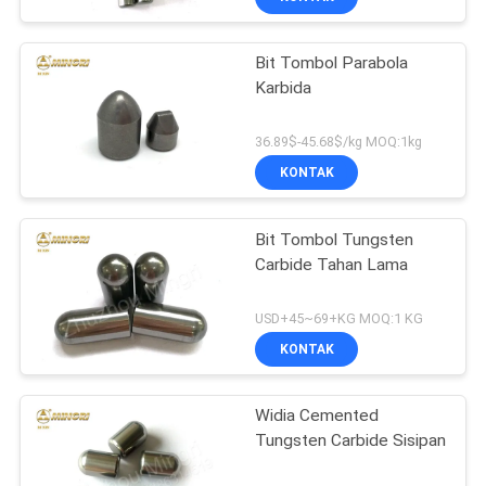
Bit Tombol Parabola
Karbida
36.89$-45.68$/kg MOQ:1kg
KONTAK
Bit Tombol Tungsten
Carbide Tahan Lama
USD+45~69+KG MOQ:1 KG
KONTAK
Widia Cemented
Tungsten Carbide Sisipan