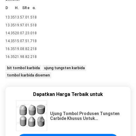
D
H.
SR
e
α.
13.35
13.5
7.0
1.5
18
13.35
19.9
7.0
1.5
18
14.35
20.0
7.2
3.0
18
14.35
15.0
7.5
1.7
18
16.35
19.0
8.8
2.2
18
16.35
21.9
8.8
2.2
18
bit tombol karbida
ujung tungsten karbida
tombol karbida disemen
Dapatkan Harga Terbaik untuk
Ujung Tombol Produsen Tungsten
Carbide Khusus Untuk
Pengeboran Batu