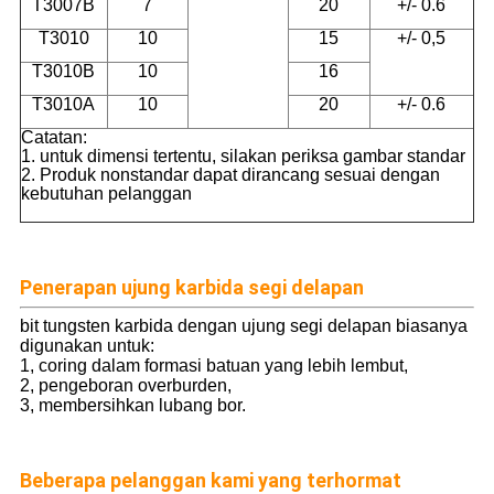
T3007B
7
20
+/- 0.6
T3010
10
15
+/- 0,5
T3010B
10
16
T3010A
10
20
+/- 0.6
Catatan:
1. untuk dimensi tertentu, silakan periksa gambar standar
2. Produk nonstandar dapat dirancang sesuai dengan
kebutuhan pelanggan
Penerapan ujung karbida segi delapan
bit tungsten karbida dengan ujung segi delapan biasanya
digunakan untuk:
1, coring dalam formasi batuan yang lebih lembut,
2, pengeboran overburden,
3, membersihkan lubang bor.
Beberapa pelanggan kami yang terhormat