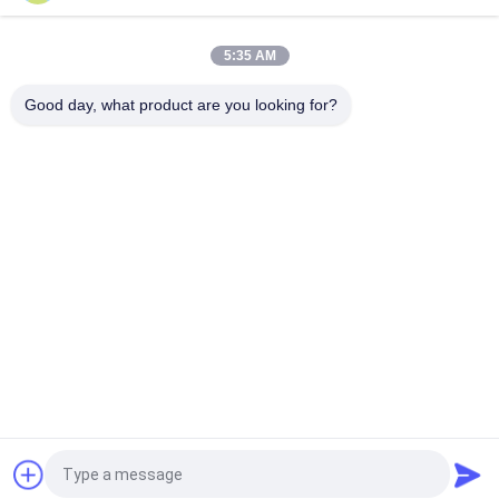
Dth Tungsten Carbide Buttons Bit Insert Untuk Bahan Keras
Bor Penambangan Batubara
5:35 AM
kepala bulat Tungsten Carbide tombol masukkan ujung bit
Untuk menambang MK4-MK60
Good day, what product are you looking for?
Bad Request
Semua
Tungsten Carbide 
Strip Tungsten 
Mati
Carbide
Pelat Tungsten 
Tungsten Carbide 
Carbide
Studs Untuk HPGR
Pisau Pemotong 
Batang Tungsten 
Tungsten Karbida
Carbide
Tungsten Carbide 
Kiat Tungsten 
Melihat Tips
Carbide
Quote request suatu