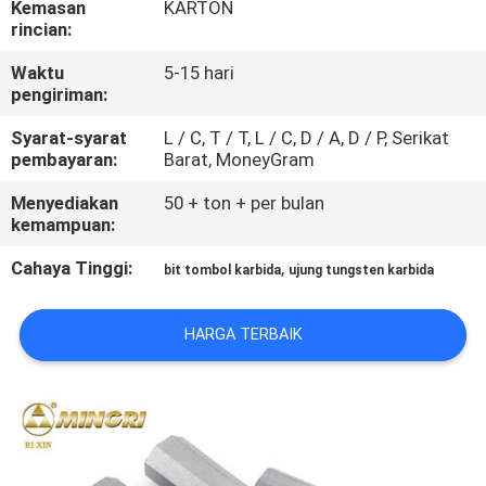
Kemasan
KARTON
KUALITAS
rincian:
Waktu
5-15 hari
HUBUNGI
pengiriman:
KAMI
Syarat-syarat
L / C, T / T, L / C, D / A, D / P, Serikat
pembayaran:
Barat, MoneyGram
BERITA
Menyediakan
50 + ton + per bulan
kemampuan:
QUOTE
Cahaya Tinggi:
,
bit tombol karbida
ujung tungsten karbida
REQUEST
SUATU
HARGA TERBAIK
SITEMAP
PRIVACY