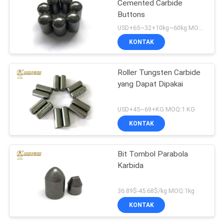
Cemented Carbide
Buttons
USD+65~32+10kg~60kg MOQ:5 kg
KONTAK
Roller Tungsten Carbide
yang Dapat Dipakai
USD+45~69+KG MOQ:1 KG
KONTAK
Bit Tombol Parabola
Karbida
36.89$-45.68$/kg MOQ:1kg
KONTAK