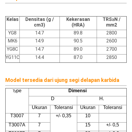
Kelas
Densitas (g /
Kekerasan
TRS≥N /
cm3)
(HRA)
mm2
YG8
14.7
89.8
2800
MK6
14.9
90.5
2600
YG8C
14.7
89.0
2700
YG11C
14.4
87.0
2850
Model tersedia dari
ujung segi delapan karbida
pe
Dimensi
Ty
D
H.
Ukuran
Toleransi
Ukuran
Toleransi
T3007
7
+/- 0,35
10
T3007A
7
15
+/- 0,5