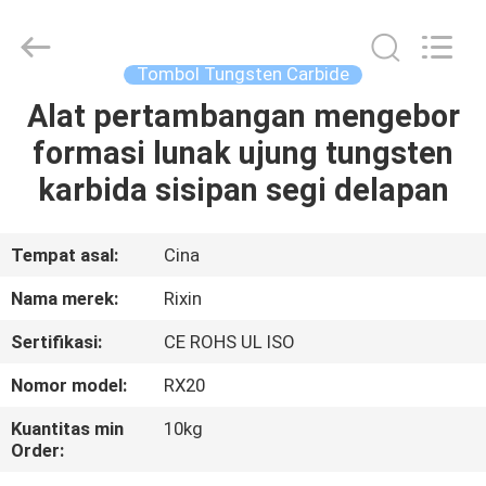
Mingri
Cemented
Carbide
Co.,
Ltd..
Tombol Tungsten Carbide
All
Rights
Alat pertambangan mengebor
RUMAH
Reserved.
formasi lunak ujung tungsten
PRODUK
karbida sisipan segi delapan
TENTANG
Tempat asal:
Cina
KITA
Nama merek:
Rixin
Sertifikasi:
CE ROHS UL ISO
WISATA
Nomor model:
RX20
PABRIK
Kuantitas min
10kg
Order:
KONTROL