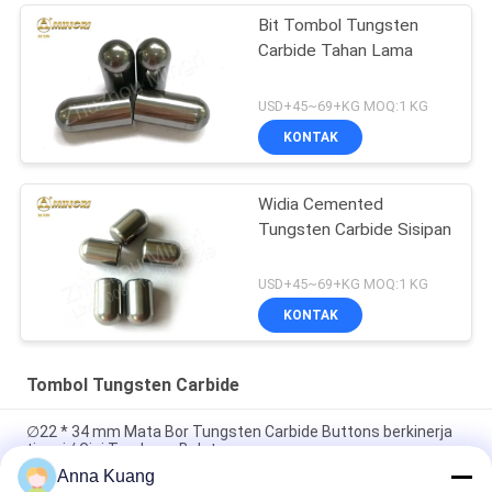
Bit Tombol Tungsten
Carbide Tahan Lama
USD+45~69+KG MOQ:1 KG
KONTAK
Widia Cemented
Tungsten Carbide Sisipan
USD+45~69+KG MOQ:1 KG
KONTAK
Tombol Tungsten Carbide
∅22 * 34 mm Mata Bor Tungsten Carbide Buttons berkinerja
tinggi / Gigi Tambang Bulat
Anna Kuang